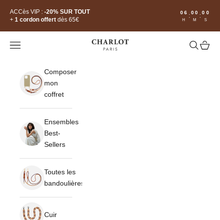
Passer au contenu
ACCès VIP :
-20% SUR TOUT
06
00
00
:
:
+
1 cordon offert
dès 65€
H
M
S
CHARLOT · Paris
Ouvrir la navigation
Ouvrir la 
Voir le
Composer
mon
coffret
Ensembles
Best-
Sellers
Toutes les
bandoulières
Cuir