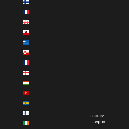
Finlande (EUR €)
France (EUR €)
Géorgie (EUR €)
Gibraltar (GBP £)
Grèce (EUR €)
Groenland (DKK kr.)
Guadeloupe (EUR €)
Guernesey (GBP £)
Hongrie (HUF Ft)
Île de Man (GBP £)
Îles Åland (EUR €)
Îles Féroé (DKK kr.)
Français
Langue
Irlande (EUR €)
Français