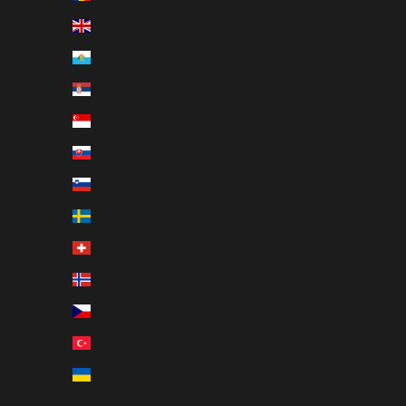
Royaume-Uni (GBP £)
Saint-Marin (EUR €)
Serbie (RSD РСД)
Singapour (SGD $)
Slovaquie (EUR €)
Slovénie (EUR €)
Suède (SEK kr)
Suisse (EUR €)
Svalbard et Jan Mayen (EUR €)
Tchéquie (CZK Kč)
Turquie (EUR €)
Ukraine (EUR €)