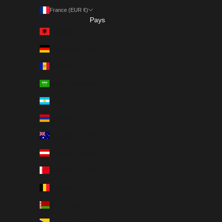
France (EUR €)
Pays
Albanie (ALL L)
Allemagne (EUR €)
Andorre (EUR €)
Arabie saoudite (SAR ر.س)
Argentine (EUR €)
Arménie (EUR €)
Australie (AUD $)
Autriche (EUR €)
Bahreïn (EUR €)
Belgique (EUR €)
Biélorussie (EUR €)