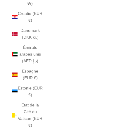
₩)
Croatie (EUR
€)
Danemark
(DKK kr.)
Émirats
arabes unis
(AED د.إ)
Espagne
(EUR €)
Estonie (EUR
€)
État de la
Cité du
Vatican (EUR
€)