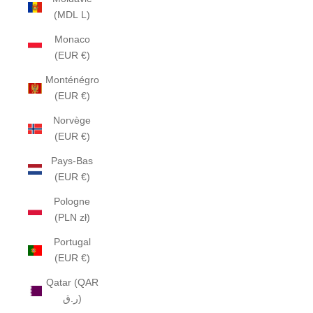
(MDL L)
Monaco
(EUR €)
Monténégro
(EUR €)
Norvège
(EUR €)
Pays-Bas
(EUR €)
Pologne
(PLN zł)
Portugal
(EUR €)
Qatar (QAR
ر.ق)