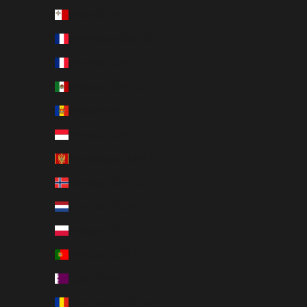
Malte (EUR €)
Martinique (EUR €)
Mayotte (EUR €)
Mexique (EUR €)
Moldavie (MDL L)
Monaco (EUR €)
Monténégro (EUR €)
Norvège (EUR €)
Pays-Bas (EUR €)
Pologne (PLN zł)
Portugal (EUR €)
Qatar (QAR ر.ق)
Roumanie (RON Lei)