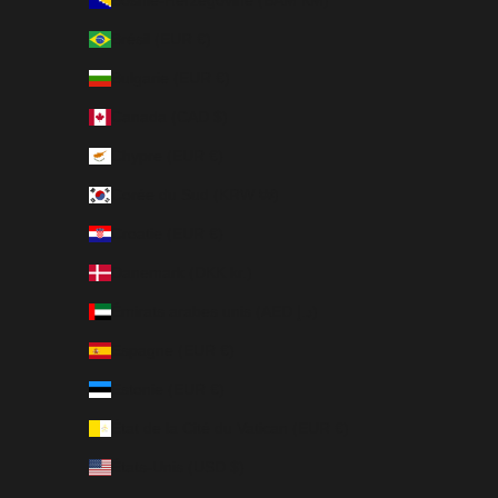
Bosnie-Herzégovine (BAM КМ)
Brésil (EUR €)
Bulgarie (EUR €)
Canada (CAD $)
Chypre (EUR €)
Corée du Sud (KRW ₩)
Croatie (EUR €)
Danemark (DKK kr.)
Émirats arabes unis (AED د.إ)
Espagne (EUR €)
Estonie (EUR €)
État de la Cité du Vatican (EUR €)
États-Unis (USD $)