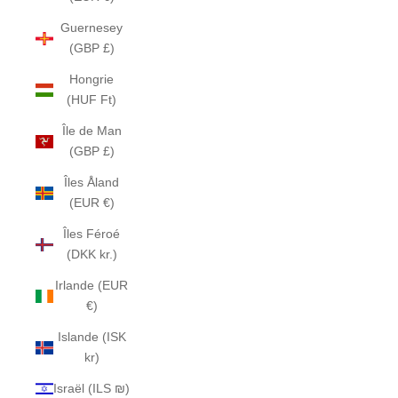
Guernesey
(GBP £)
Hongrie
(HUF Ft)
Île de Man
(GBP £)
Îles Åland
(EUR €)
Îles Féroé
(DKK kr.)
Irlande (EUR
€)
Islande (ISK
kr)
Israël (ILS ₪)