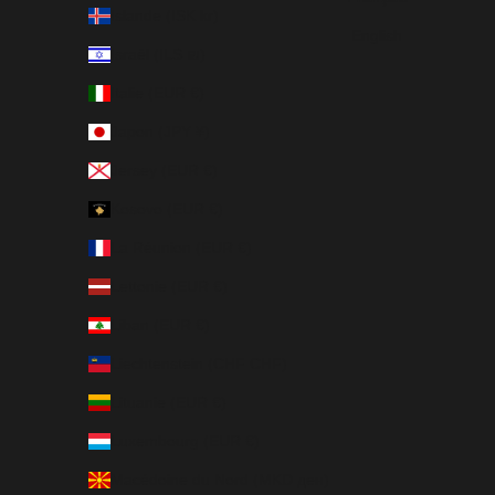
Islande (ISK kr)
English
Israël (ILS ₪)
Italie (EUR €)
Japon (JPY ¥)
Jersey (EUR €)
Kosovo (EUR €)
La Réunion (EUR €)
Lettonie (EUR €)
Liban (EUR €)
Liechtenstein (CHF CHF)
Lituanie (EUR €)
Luxembourg (EUR €)
Macédoine du Nord (MKD ден)