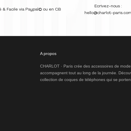
Ecrivez-nous :
é & Facile via Paypal©️ ou en CB
hello@charlot-paris.co
A propos
CHARLOT · Paris crée des accessoires de mode p
accompagnent tout au long de la journée. Découv
collection de coques de téléphones qui se porten