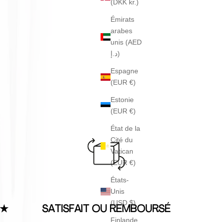
(DKK kr.)
Émirats
arabes
unis (AED
د.إ)
Espagne
(EUR €)
Estonie
(EUR €)
État de la
Cité du
Vatican
(EUR €)
États-
Unis
(USD $)
SATISFAIT OU REMBOURSÉ
5★
Finlande