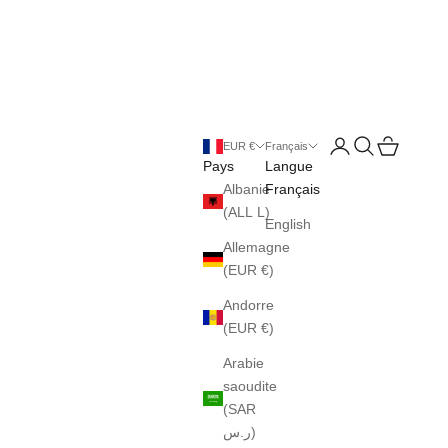
Ouvrir le compte uti
Ouvrir la reche
Voir le pani
EUR €
Français
Pays
Langue
Albanie
Français
(ALL L)
English
Allemagne
(EUR €)
Andorre
(EUR €)
Arabie
saoudite
(SAR
ر.س)