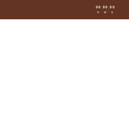
06
00
00
:
:
H
M
S