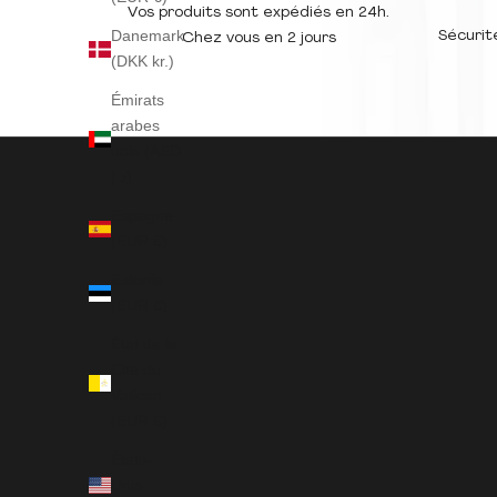
Vos produits sont expédiés en 24h.
Danemark
Sécurit
Chez vous en 2 jours
(DKK kr.)
Émirats
arabes
unis (AED
د.إ)
Espagne
(EUR €)
Estonie
(EUR €)
État de la
Cité du
Vatican
(EUR €)
États-
Unis