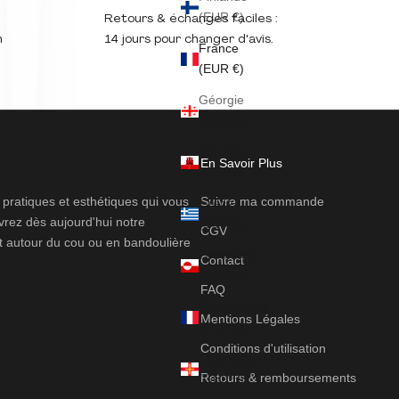
(EUR €)
Retours & échanges faciles :
14 jours pour changer d'avis.
m
France
(EUR €)
Géorgie
(EUR €)
Gibraltar
En Savoir Plus
(GBP £)
ratiques et esthétiques qui vous
Suivre ma commande
Grèce
rez dès aujourd'hui notre
(EUR €)
CGV
t autour du cou ou en bandoulière
Groenland
Contact
(DKK kr.)
FAQ
Guadeloupe
Mentions Légales
(EUR €)
Conditions d'utilisation
Guernesey
Retours & remboursements
(GBP £)