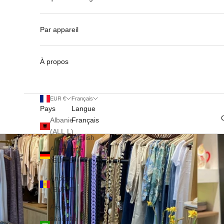
Par appareil
À propos
EUR €
Français
Pays
Langue
Albanie
Français
(ALL L)
English
Allemagne
(EUR €)
Andorre
(EUR €)
Arabie
saoudite