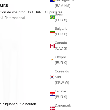
Herzégovine
urs
(BAM КМ)
ction de vos produits CHARLOT préférés
Brésil
à l'international.
(EUR €)
Bulgarie
(EUR €)
Canada
(CAD $)
Chypre
(EUR €)
Corée du
Sud
(KRW ₩)
Croatie
(EUR €)
e cliquant sur le bouton.
Danemark