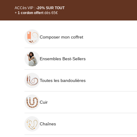
Passer au contenu
ACCès VIP :
-20% SUR TOUT
+
1 cordon offert
dès 65€
Composer mon coffret
Ensembles Best-Sellers
Toutes les bandoulières
Cuir
Chaînes