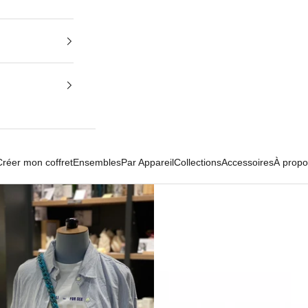
Créer mon coffret
Ensembles
Par Appareil
Collections
Accessoires
À propo