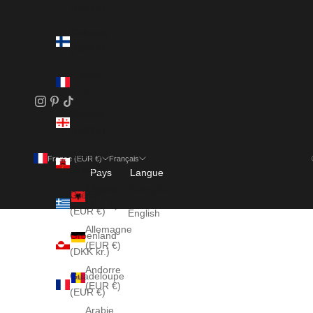
(USD $)
Finlande
(EUR €)
France
(EUR €)
Géorgie
(EUR €)
Gibraltar
France (EUR €)
Français
(GBP £)
Pays
Langue
Albanie
Français
Grèce
(ALL L)
(EUR €)
English
Allemagne
Groenland
(EUR €)
(DKK kr.)
Andorre
Guadeloupe
(EUR €)
(EUR €)
Arabie