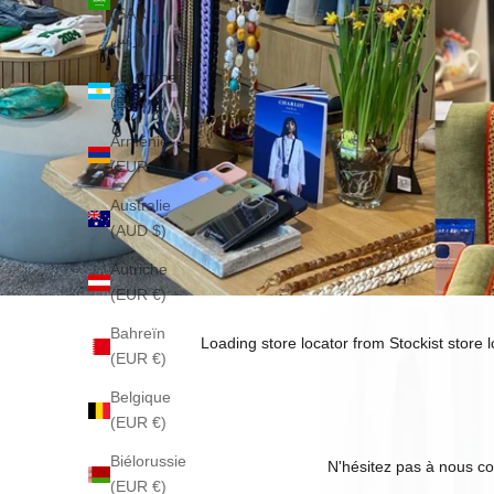
(SAR
ر.س)
Argentine
(EUR €)
Arménie
(EUR €)
Australie
(AUD $)
Autriche
(EUR €)
Bahreïn
Loading store locator from
Stockist store 
(EUR €)
Belgique
(EUR €)
Biélorussie
N'hésitez pas à nous co
(EUR €)