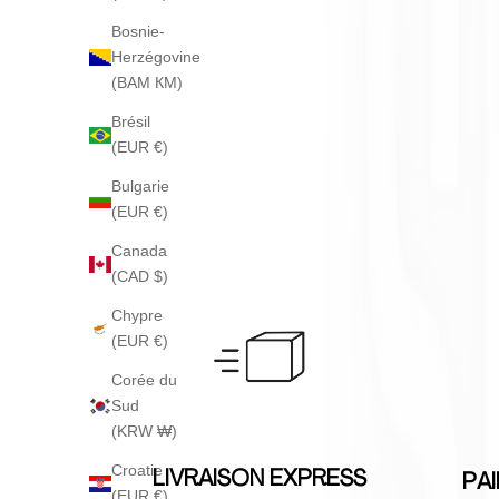
Bosnie-
Herzégovine
(BAM КМ)
Brésil
(EUR €)
Bulgarie
(EUR €)
Canada
(CAD $)
Chypre
(EUR €)
Corée du
Sud
(KRW ₩)
Croatie
LIVRAISON EXPRESS
PA
(EUR €)