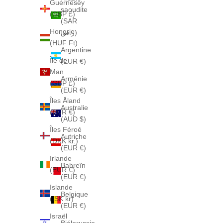
Guernesey
saoudite
(GBP £)
(SAR
Hongrie
ر.س)
(HUF Ft)
Argentine
Île de
(EUR €)
Man
Arménie
(GBP £)
(EUR €)
Îles Åland
Australie
(EUR €)
(AUD $)
Îles Féroé
Autriche
(DKK kr.)
(EUR €)
Irlande
Bahreïn
(EUR €)
(EUR €)
Islande
Belgique
(ISK kr)
(EUR €)
Israël
Biélorussie