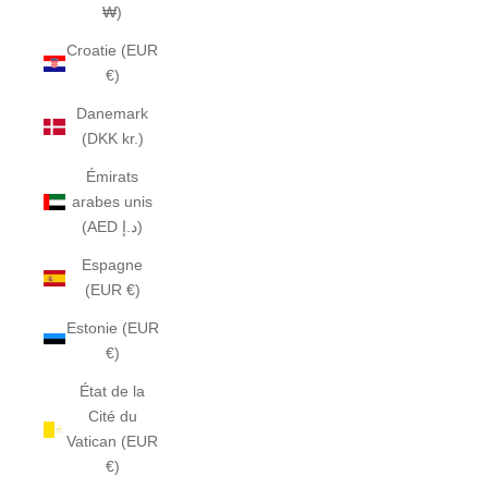
₩)
Croatie (EUR
€)
Danemark
(DKK kr.)
Émirats
arabes unis
(AED د.إ)
Espagne
(EUR €)
Estonie (EUR
€)
État de la
Cité du
Vatican (EUR
€)