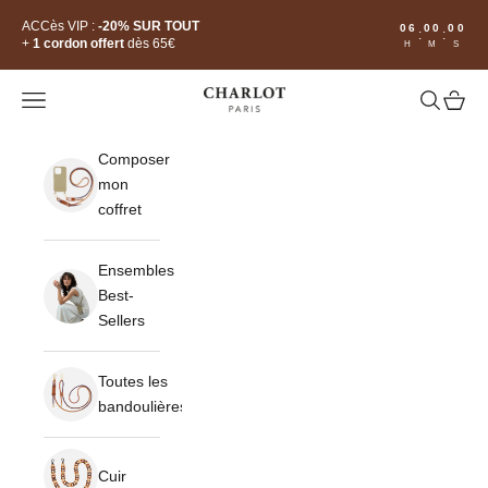
Passer au contenu
ACCès VIP :
-20% SUR TOUT
06
00
00
:
:
+
1 cordon offert
dès 65€
H
M
S
CHARLOT · Paris
Ouvrir la navigation
Ouvrir la 
Voir le
Composer
mon
coffret
Ensembles
Best-
Sellers
Toutes les
bandoulières
Cuir