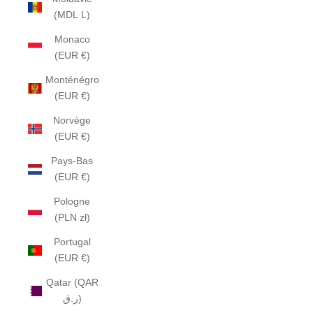
(MDL L)
Monaco
(EUR €)
Monténégro
(EUR €)
Norvège
(EUR €)
Pays-Bas
(EUR €)
Pologne
(PLN zł)
Portugal
(EUR €)
Qatar (QAR
ر.ق)