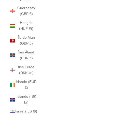
Guernesey
(GBP £)
Hongrie
(HUF Ft)
Île de Man
(GBP £)
Îles Åland
(EUR €)
Îles Féroé
(DKK kr.)
Irlande (EUR
€)
Islande (ISK
kr)
Israël (ILS ₪)