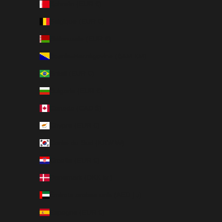
Bahreïn (EUR €)
Belgique (EUR €)
Biélorussie (EUR €)
Bosnie-Herzégovine (BAM КМ)
Brésil (EUR €)
Bulgarie (EUR €)
Canada (CAD $)
Chypre (EUR €)
Corée du Sud (KRW ₩)
Croatie (EUR €)
Danemark (DKK kr.)
Émirats arabes unis (AED د.إ)
Espagne (EUR €)