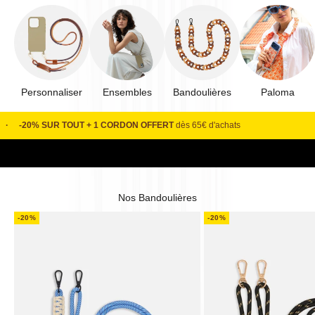
Personnaliser
Ensembles
Bandoulières
Paloma
J'en profite
·
-20% SUR TOUT + 1 CORDON OFFERT
dès 65€ d'achats
Nos Bandoulières
-20%
-20%