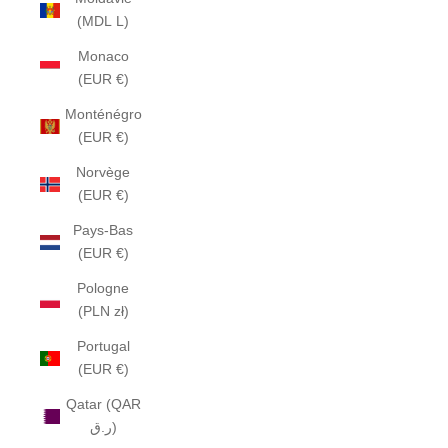
(MDL L)
Monaco
(EUR €)
Monténégro
(EUR €)
Norvège
(EUR €)
Pays-Bas
(EUR €)
Pologne
(PLN zł)
Portugal
(EUR €)
Qatar (QAR
ر.ق)