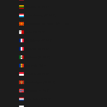
Lituanie (EUR €)
Luxembourg (EUR €)
Macédoine du Nord (MKD ден)
Malte (EUR €)
Martinique (EUR €)
Mayotte (EUR €)
Mexique (EUR €)
Moldavie (MDL L)
Monaco (EUR €)
Monténégro (EUR €)
Norvège (EUR €)
Pays-Bas (EUR €)