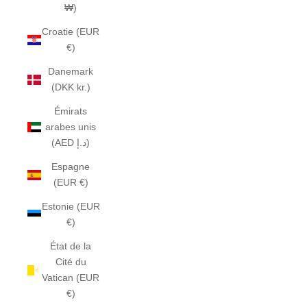
₩)
Croatie (EUR
€)
Danemark
(DKK kr.)
Émirats
arabes unis
(AED د.إ)
Espagne
(EUR €)
Estonie (EUR
€)
État de la
Cité du
Vatican (EUR
€)