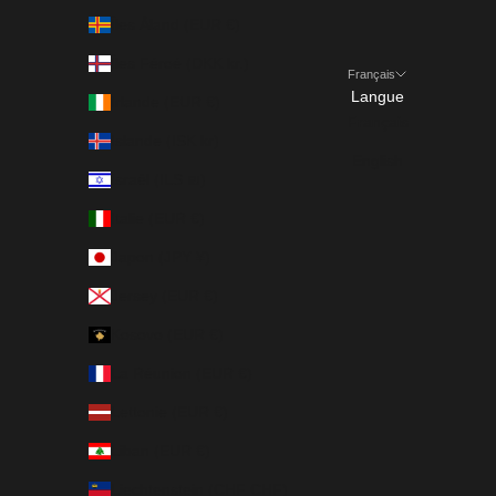
Îles Åland (EUR €)
Îles Féroé (DKK kr.)
Français
Langue
Irlande (EUR €)
Français
Islande (ISK kr)
English
Israël (ILS ₪)
Italie (EUR €)
Japon (JPY ¥)
Jersey (EUR €)
Kosovo (EUR €)
La Réunion (EUR €)
Lettonie (EUR €)
Liban (EUR €)
Liechtenstein (CHF CHF)