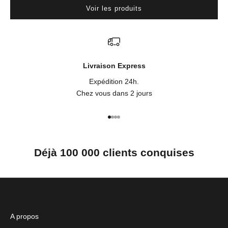
Voir les produits
Livraison Express
Expédition 24h.
Chez vous dans 2 jours
Aller à l'élément 1
Aller à l'élément 2
Aller à l'élément 3
Aller à l'élément 4
Déjà 100 000 clients conquises
A propos