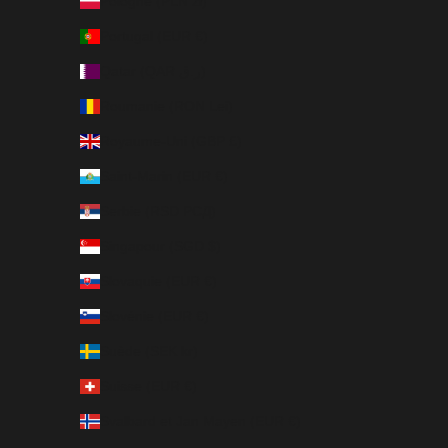
Pologne (PLN zł)
Portugal (EUR €)
Qatar (QAR ر.ق)
Roumanie (RON Lei)
Royaume-Uni (GBP £)
Saint-Marin (EUR €)
Serbie (RSD РСД)
Singapour (SGD $)
Slovaquie (EUR €)
Slovénie (EUR €)
Suède (SEK kr)
Suisse (EUR €)
Svalbard et Jan Mayen (EUR €)