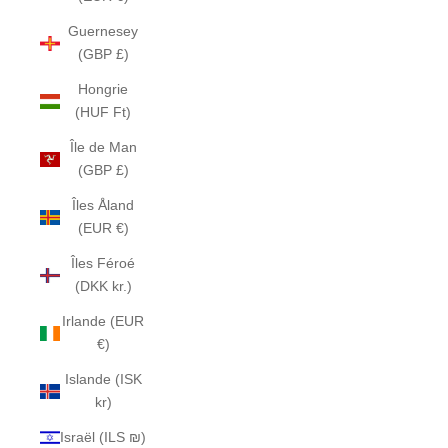
Guernesey
(GBP £)
Hongrie
(HUF Ft)
Île de Man
(GBP £)
Îles Åland
(EUR €)
Îles Féroé
(DKK kr.)
Irlande (EUR
€)
Islande (ISK
kr)
Israël (ILS ₪)