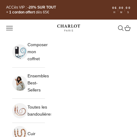
Passer au contenu
ACCès VIP :
-20% SUR TOUT
06
00
00
:
:
+
1 cordon offert
dès 65€
H
M
S
Ouvrir la navigation
Ouvrir la 
Voir le
CHARLOT · Paris
Composer
mon
coffret
Ensembles
Best-
Sellers
Toutes les
bandoulières
Cuir