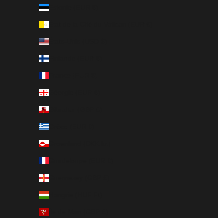
Estonie (EUR €)
État de la Cité du Vatican (EUR €)
États-Unis (USD $)
Finlande (EUR €)
France (EUR €)
Géorgie (EUR €)
Gibraltar (GBP £)
Grèce (EUR €)
Groenland (DKK kr.)
Guadeloupe (EUR €)
Guernesey (GBP £)
Hongrie (HUF Ft)
Île de Man (GBP £)