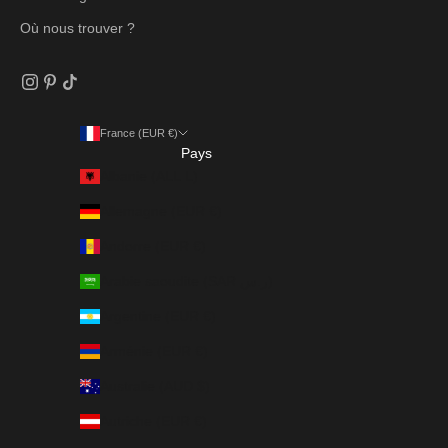
Où nous trouver ?
France (EUR €)
Pays
Albanie (ALL L)
Allemagne (EUR €)
Andorre (EUR €)
Arabie saoudite (SAR ر.س)
Argentine (EUR €)
Arménie (EUR €)
Australie (AUD $)
Autriche (EUR €)