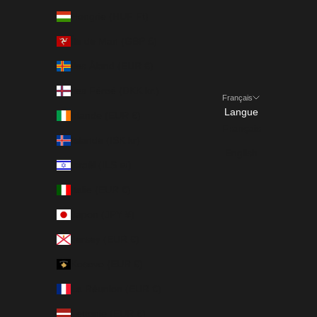
Hongrie (HUF Ft)
Île de Man (GBP £)
Îles Åland (EUR €)
Îles Féroé (DKK kr.)
Français
Langue
Irlande (EUR €)
Français
Islande (ISK kr)
English
Israël (ILS ₪)
Italie (EUR €)
Japon (JPY ¥)
Jersey (EUR €)
Kosovo (EUR €)
La Réunion (EUR €)
Lettonie (EUR €)