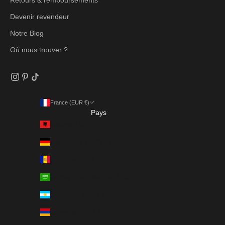
Retours & remboursements
Devenir revendeur
Notre Blog
Où nous trouver ?
France (EUR €)
Pays
Albanie (ALL L)
Allemagne (EUR €)
Andorre (EUR €)
Arabie saoudite (SAR ر.س)
Argentine (EUR €)
Arménie (EUR €)