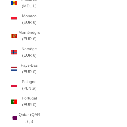
(MDL L)
Monaco
(EUR €)
Monténégro
(EUR €)
Norvège
(EUR €)
Pays-Bas
(EUR €)
Pologne
(PLN zł)
Portugal
(EUR €)
Qatar (QAR
ر.ق)