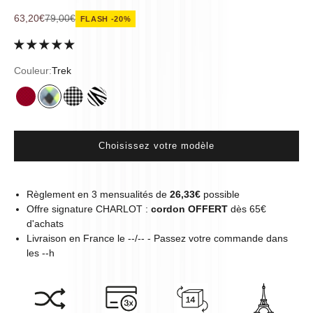
Prix de vente
Prix normal
63,20€
79,00€
FLASH -20%
Couleur:
Trek
Cherry
Trek
Vichy
Zèbre
Choisissez votre modèle
Règlement en 3 mensualités de
26,33€
possible
Offre signature CHARLOT :
cordon OFFERT
dès 65€
d'achats
Livraison en
France
le
--/--
- Passez votre commande dans
les
--
h