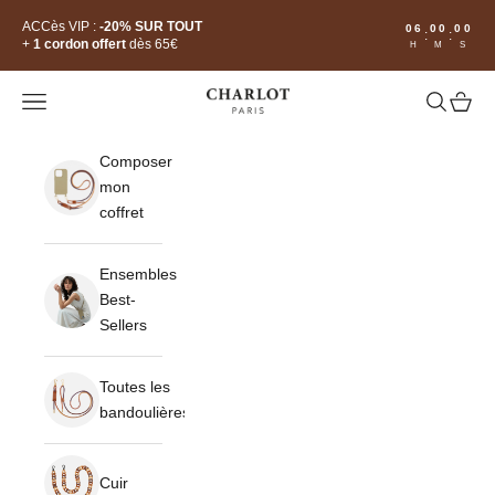
Passer au contenu
Read
ACCès VIP :
-20% SUR TOUT
06
00
00
:
:
the
+
1 cordon offert
dès 65€
H
M
S
Privacy
Policy
CHARLOT · Paris
Ouvrir la navigation
Ouvrir la 
Voir le
Composer
mon
coffret
Ensembles
Best-
Sellers
Toutes les
bandoulières
Cuir