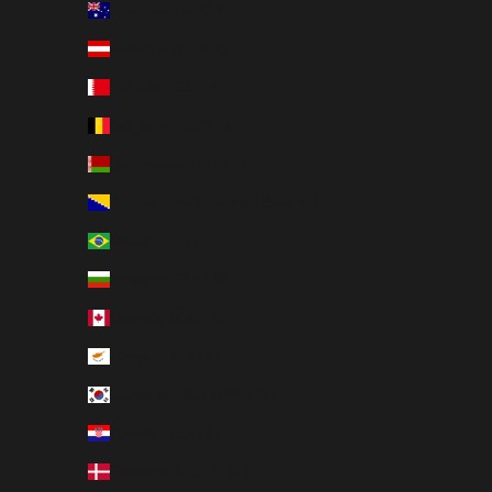
Australie (AUD $)
Autriche (EUR €)
Bahreïn (EUR €)
Belgique (EUR €)
Biélorussie (EUR €)
Bosnie-Herzégovine (BAM КМ)
Brésil (EUR €)
Bulgarie (EUR €)
Canada (CAD $)
Chypre (EUR €)
Corée du Sud (KRW ₩)
Croatie (EUR €)
Danemark (DKK kr.)