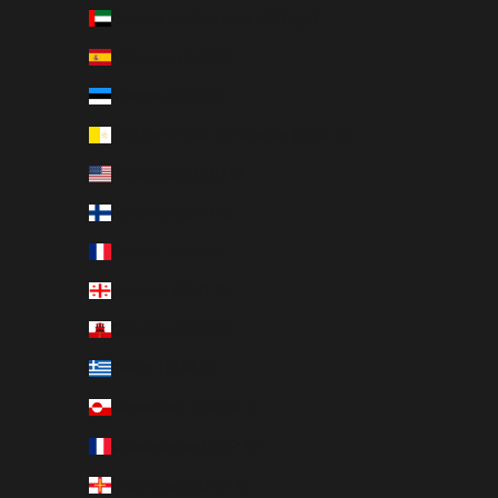
Émirats arabes unis (AED د.إ)
Espagne (EUR €)
Estonie (EUR €)
État de la Cité du Vatican (EUR €)
États-Unis (USD $)
Finlande (EUR €)
France (EUR €)
Géorgie (EUR €)
Gibraltar (GBP £)
Grèce (EUR €)
Groenland (DKK kr.)
Guadeloupe (EUR €)
Guernesey (GBP £)