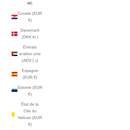
₩)
Croatie (EUR
€)
Danemark
(DKK kr.)
Émirats
arabes unis
(AED د.إ)
Espagne
(EUR €)
Estonie (EUR
€)
État de la
Cité du
Vatican (EUR
€)