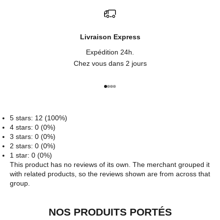
Livraison Express
Expédition 24h.
Chez vous dans 2 jours
Aller à l'élément 1
Aller à l'élément 2
Aller à l'élément 3
Aller à l'élément 4
5 stars: 12 (100%)
4 stars: 0 (0%)
3 stars: 0 (0%)
2 stars: 0 (0%)
1 star: 0 (0%)
This product has no reviews of its own. The merchant grouped it
with related products, so the reviews shown are from across that
group.
NOS PRODUITS PORTÉS