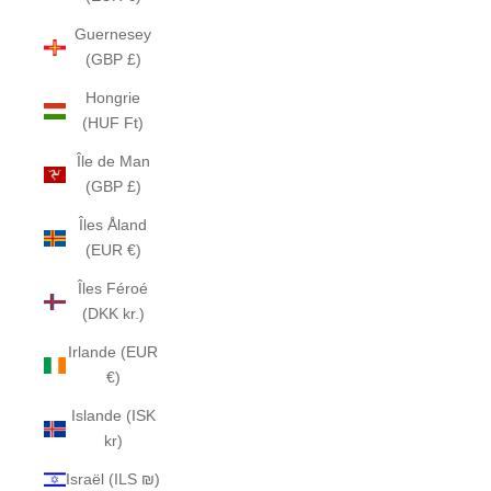
Guernesey
(GBP £)
Hongrie
(HUF Ft)
Île de Man
(GBP £)
Îles Åland
(EUR €)
Îles Féroé
(DKK kr.)
Irlande (EUR
€)
Islande (ISK
kr)
Israël (ILS ₪)