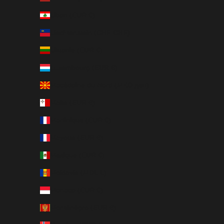
Liban (EUR €)
Liechtenstein (CHF CHF)
Lituanie (EUR €)
Luxembourg (EUR €)
Macédoine du Nord (MKD ден)
Malte (EUR €)
Martinique (EUR €)
Mayotte (EUR €)
Mexique (EUR €)
Moldavie (MDL L)
Monaco (EUR €)
Monténégro (EUR €)