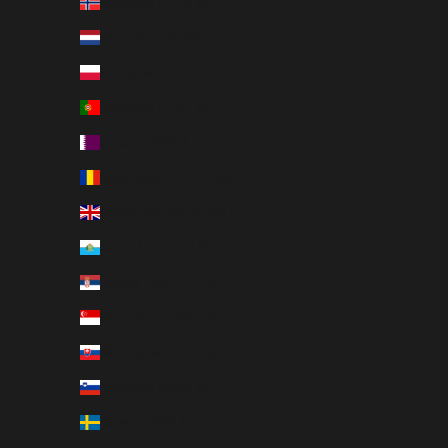
Norvège (EUR €)
Pays-Bas (EUR €)
Pologne (PLN zł)
Portugal (EUR €)
Qatar (QAR ر.ق)
Roumanie (RON Lei)
Royaume-Uni (GBP £)
Saint-Marin (EUR €)
Serbie (RSD РСД)
Singapour (SGD $)
Slovaquie (EUR €)
Slovénie (EUR €)
Suède (SEK kr)