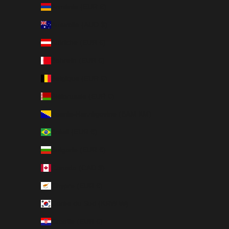
Arménie (EUR €)
Australie (AUD $)
Autriche (EUR €)
Bahreïn (EUR €)
Belgique (EUR €)
Biélorussie (EUR €)
Bosnie-Herzégovine (BAM КМ)
Brésil (EUR €)
Bulgarie (EUR €)
Canada (CAD $)
Chypre (EUR €)
Corée du Sud (KRW ₩)
Croatie (EUR €)