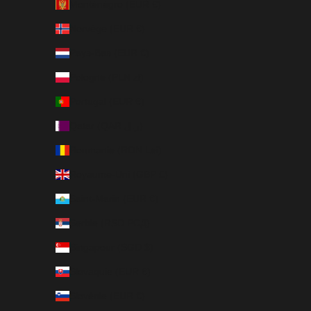
Monténégro (EUR €)
Norvège (EUR €)
Pays-Bas (EUR €)
Pologne (PLN zł)
Portugal (EUR €)
Qatar (QAR ر.ق)
Roumanie (RON Lei)
Royaume-Uni (GBP £)
Saint-Marin (EUR €)
Serbie (RSD РСД)
Singapour (SGD $)
Slovaquie (EUR €)
Slovénie (EUR €)