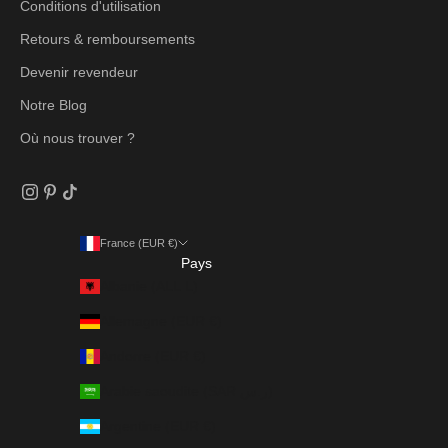
Conditions d'utilisation
Retours & remboursements
Devenir revendeur
Notre Blog
Où nous trouver ?
France (EUR €)
Pays
Albanie (ALL L)
Allemagne (EUR €)
Andorre (EUR €)
Arabie saoudite (SAR ر.س)
Argentine (EUR €)