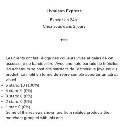
Livraison Express
Expédition 24h.
Chez vous dans 2 jours
Aller à l'élément 1
Aller à l'élément 2
Aller à l'élément 3
Aller à l'élément 4
Les clients ont fait l'éloge des couleurs vives et gaies de cet
accessoire de bandoulière. Avec une note parfaite de 5 étoiles,
les acheteurs se sont dits satisfaits de l'esthétique joyeuse du
produit. Le motif en forme de zèbre semble apporter un attrait
visuel.
5 stars: 13 (100%)
4 stars: 0 (0%)
3 stars: 0 (0%)
2 stars: 0 (0%)
1 star: 0 (0%)
Some of the reviews shown are from related products the
merchant grouped with this one.