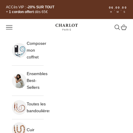
Passer au contenu
Read
ACCès VIP :
-20% SUR TOUT
06
00
00
:
:
the
+
1 cordon offert
dès 65€
H
M
S
Privacy
Policy
CHARLOT · Paris
Ouvrir la navigation
Ouvrir la 
Voir le
Composer
mon
coffret
Ensembles
Best-
Sellers
Toutes les
bandoulières
Cuir