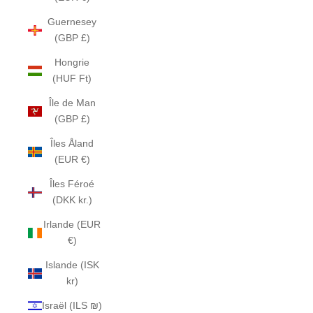
Guernesey
(GBP £)
Hongrie
(HUF Ft)
Île de Man
(GBP £)
Îles Åland
(EUR €)
Îles Féroé
(DKK kr.)
Irlande (EUR
€)
Islande (ISK
kr)
Israël (ILS ₪)