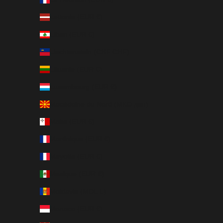
Lettonie (EUR €)
Liban (EUR €)
Liechtenstein (CHF CHF)
Lituanie (EUR €)
Luxembourg (EUR €)
Macédoine du Nord (MKD ден)
Malte (EUR €)
Martinique (EUR €)
Mayotte (EUR €)
Mexique (EUR €)
Moldavie (MDL L)
Monaco (EUR €)