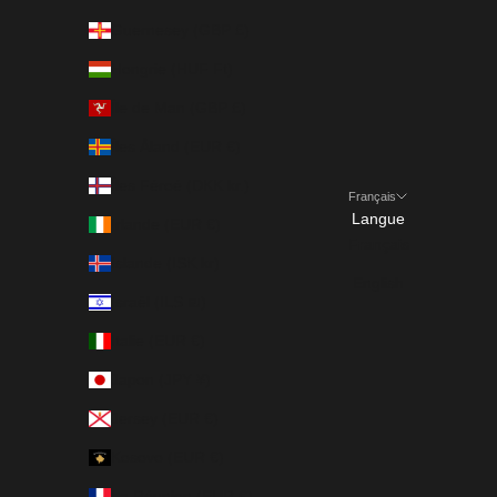
Guernesey (GBP £)
Hongrie (HUF Ft)
Île de Man (GBP £)
Îles Åland (EUR €)
Îles Féroé (DKK kr.)
Français
Langue
Irlande (EUR €)
Français
Islande (ISK kr)
English
Israël (ILS ₪)
Italie (EUR €)
Japon (JPY ¥)
Jersey (EUR €)
Kosovo (EUR €)
La Réunion (EUR €)