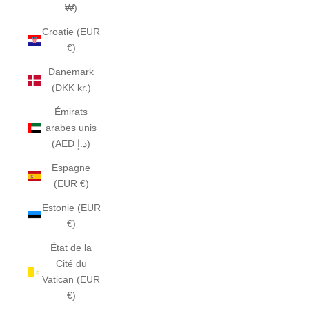
₩)
Croatie (EUR
€)
Danemark
(DKK kr.)
Émirats
arabes unis
(AED د.إ)
Espagne
(EUR €)
Estonie (EUR
€)
État de la
Cité du
Vatican (EUR
€)