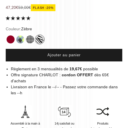
Prix de vente
Prix normal
47,20€
59,00€
FLASH -20%
Couleur:
Zèbre
Cherry
Trek
Vichy
Zèbre
Ajouter au panier
Règlement en 3 mensualités de
19,67€
possible
Offre signature CHARLOT :
cordon OFFERT
dès 65€
d'achats
Livraison en
France
le
--/--
- Passez votre commande dans
les
--
h
Assemblé à la main à
14j satisfait ou
Produits