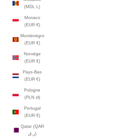
(MDL L)
Monaco
(EUR €)
Monténégro
(EUR €)
Norvège
(EUR €)
Pays-Bas
(EUR €)
Pologne
(PLN zł)
Portugal
(EUR €)
Qatar (QAR
ر.ق)