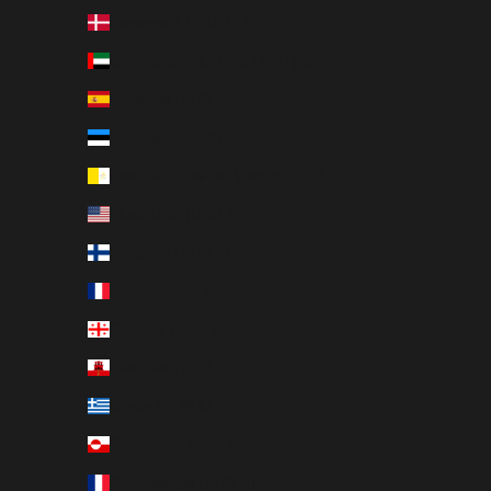
Danemark (DKK kr.)
Émirats arabes unis (AED د.إ)
Espagne (EUR €)
Estonie (EUR €)
État de la Cité du Vatican (EUR €)
États-Unis (USD $)
Finlande (EUR €)
France (EUR €)
Géorgie (EUR €)
Gibraltar (GBP £)
Grèce (EUR €)
Groenland (DKK kr.)
Guadeloupe (EUR €)