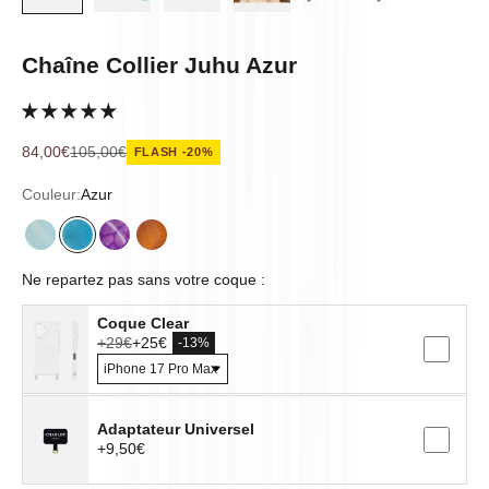
Chaîne Collier Juhu Azur
Prix de vente
Prix normal
84,00€
105,00€
FLASH -20%
Couleur:
Azur
Aqua
Azur
Iris
Terra
Ne repartez pas sans votre coque :
Coque Clear
+29€
+25€
-13%
Adaptateur Universel
+9,50€