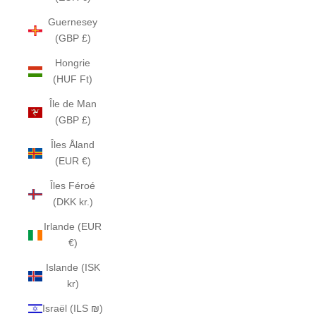
Guernesey
(GBP £)
Hongrie
(HUF Ft)
Île de Man
(GBP £)
Îles Åland
(EUR €)
Îles Féroé
(DKK kr.)
Irlande (EUR
€)
Islande (ISK
kr)
Israël (ILS ₪)