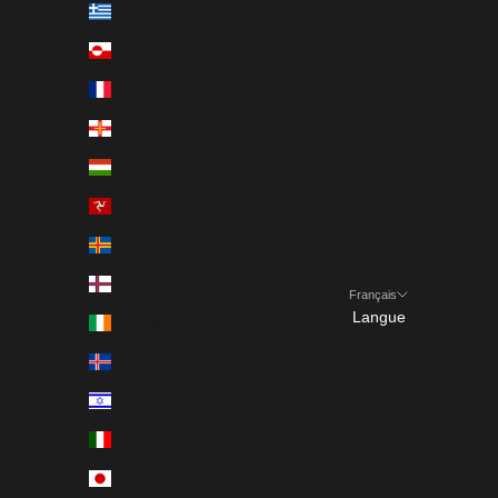
Grèce (EUR €)
Groenland (DKK kr.)
Guadeloupe (EUR €)
Guernesey (GBP £)
Hongrie (HUF Ft)
Île de Man (GBP £)
Îles Åland (EUR €)
Îles Féroé (DKK kr.)
Français
Langue
Irlande (EUR €)
Français
Islande (ISK kr)
English
Israël (ILS ₪)
Italie (EUR €)
Japon (JPY ¥)