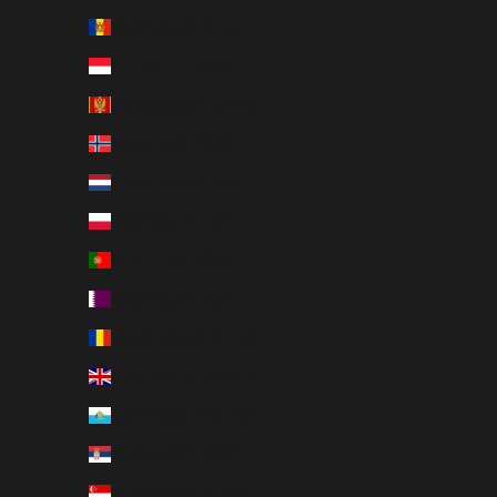
Moldavie (MDL L)
Monaco (EUR €)
Monténégro (EUR €)
Norvège (EUR €)
Pays-Bas (EUR €)
Pologne (PLN zł)
Portugal (EUR €)
Qatar (QAR ر.ق)
Roumanie (RON Lei)
Royaume-Uni (GBP £)
Saint-Marin (EUR €)
Serbie (RSD РСД)
Singapour (SGD $)