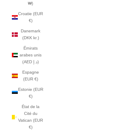
₩)
Croatie (EUR
€)
Danemark
(DKK kr.)
Émirats
arabes unis
(AED د.إ)
Espagne
(EUR €)
Estonie (EUR
€)
État de la
Cité du
Vatican (EUR
€)