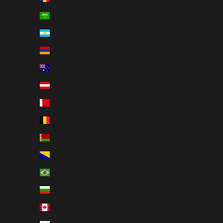
Arabie saoudite (SAR ر.س)
Argentine (EUR €)
Arménie (EUR €)
Australie (AUD $)
Autriche (EUR €)
Bahreïn (EUR €)
Belgique (EUR €)
Biélorussie (EUR €)
Bosnie-Herzégovine (BAM КМ)
Brésil (EUR €)
Bulgarie (EUR €)
Canada (CAD $)