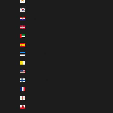
Chypre (EUR €)
Corée du Sud (KRW ₩)
Croatie (EUR €)
Danemark (DKK kr.)
Émirats arabes unis (AED د.إ)
Espagne (EUR €)
Estonie (EUR €)
État de la Cité du Vatican (EUR €)
États-Unis (USD $)
Finlande (EUR €)
France (EUR €)
Géorgie (EUR €)
Gibraltar (GBP £)