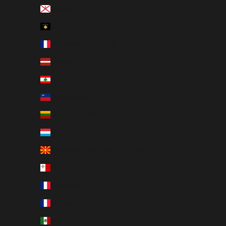
Jersey (EUR €)
Kosovo (EUR €)
La Réunion (EUR €)
Lettonie (EUR €)
Liban (EUR €)
Liechtenstein (CHF CHF)
Lituanie (EUR €)
Luxembourg (EUR €)
Macédoine du Nord (MKD ден)
Malte (EUR €)
Martinique (EUR €)
Mayotte (EUR €)
Mexique (EUR €)