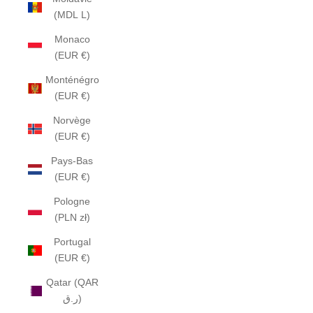
(MDL L)
Monaco
(EUR €)
Monténégro
(EUR €)
Norvège
(EUR €)
Pays-Bas
(EUR €)
Pologne
(PLN zł)
Portugal
(EUR €)
Qatar (QAR
ر.ق)