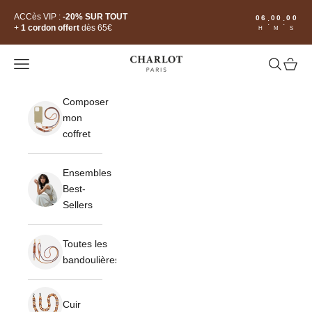
Passer au contenu
Read
ACCès VIP :
-20% SUR TOUT
06
00
00
:
:
the
+
1 cordon offert
dès 65€
H
M
S
Privacy
Policy
CHARLOT · Paris
Ouvrir la navigation
Ouvrir la 
Voir le
Composer
mon
coffret
Ensembles
Best-
Sellers
Toutes les
bandoulières
Cuir