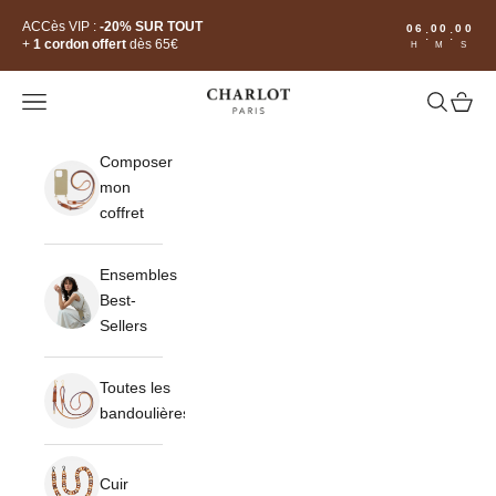
Passer au contenu
Read
ACCès VIP :
-20% SUR TOUT
06
00
00
:
:
the
+
1 cordon offert
dès 65€
H
M
S
Privacy
Policy
CHARLOT · Paris
Ouvrir la navigation
Ouvrir la 
Voir le
Composer
mon
coffret
Ensembles
Best-
Sellers
Toutes les
bandoulières
Cuir