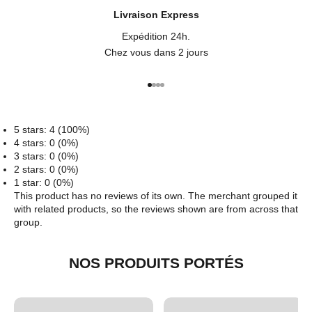
Livraison Express
Expédition 24h.
Chez vous dans 2 jours
Aller à l'élément 1
Aller à l'élément 2
Aller à l'élément 3
Aller à l'élément 4
5 stars: 4 (100%)
4 stars: 0 (0%)
3 stars: 0 (0%)
2 stars: 0 (0%)
1 star: 0 (0%)
This product has no reviews of its own. The merchant grouped it
with related products, so the reviews shown are from across that
group.
NOS PRODUITS PORTÉS