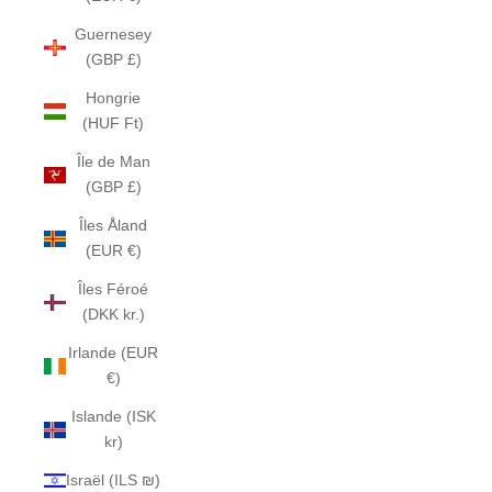
Guernesey
(GBP £)
Hongrie
(HUF Ft)
Île de Man
(GBP £)
Îles Åland
(EUR €)
Îles Féroé
(DKK kr.)
Irlande (EUR
€)
Islande (ISK
kr)
Israël (ILS ₪)