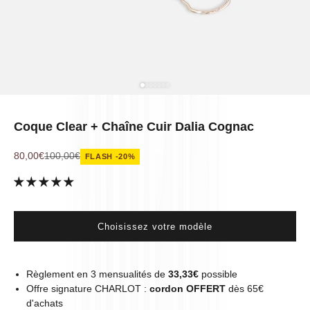
Aller à l'élément 1
Aller à l'élément 2
Aller à l'élément 3
Aller à l'élément 4
Aller à l'élément 5
Aller à l'élément 6
Aller à l'élément 7
Coque Clear + Chaîne Cuir Dalia Cognac
Prix de vente
Prix normal
80,00€
100,00€
FLASH -20%
Choisissez votre modèle
Règlement en 3 mensualités de
33,33€
possible
Offre signature CHARLOT :
cordon OFFERT
dès 65€
d'achats