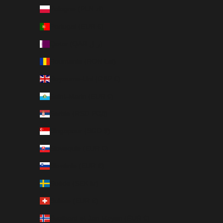
Pologne (PLN zł)
Portugal (EUR €)
Qatar (QAR ر.ق)
Roumanie (RON Lei)
Royaume-Uni (GBP £)
Saint-Marin (EUR €)
Serbie (RSD РСД)
Singapour (SGD $)
Slovaquie (EUR €)
Slovénie (EUR €)
Suède (SEK kr)
Suisse (EUR €)
Svalbard et Jan Mayen (EUR €)