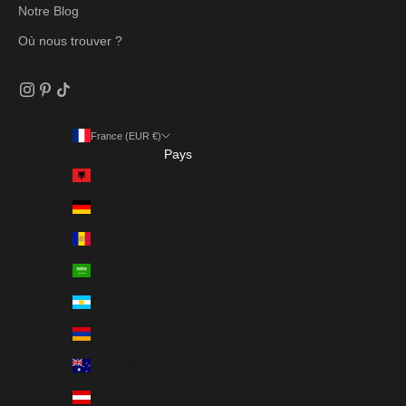
Notre Blog
Où nous trouver ?
France (EUR €)
Pays
Albanie (ALL L)
Allemagne (EUR €)
Andorre (EUR €)
Arabie saoudite (SAR ر.س)
Argentine (EUR €)
Arménie (EUR €)
Australie (AUD $)
Autriche (EUR €)