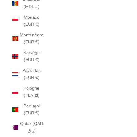
(MDL L)
Monaco
(EUR €)
Monténégro
(EUR €)
Norvège
(EUR €)
Pays-Bas
(EUR €)
Pologne
(PLN zł)
Portugal
(EUR €)
Qatar (QAR
ر.ق)