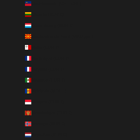
Liechtenstein (CHF CHF)
Lituanie (EUR €)
Luxembourg (EUR €)
Macédoine du Nord (MKD ден)
Malte (EUR €)
Martinique (EUR €)
Mayotte (EUR €)
Mexique (EUR €)
Moldavie (MDL L)
Monaco (EUR €)
Monténégro (EUR €)
Norvège (EUR €)
Pays-Bas (EUR €)