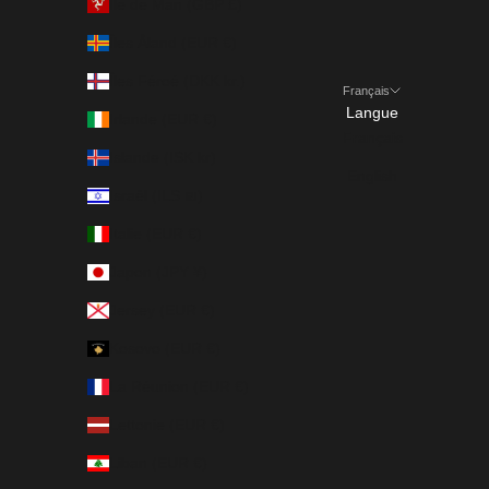
Île de Man (GBP £)
Îles Åland (EUR €)
Îles Féroé (DKK kr.)
Français
Langue
Irlande (EUR €)
Français
Islande (ISK kr)
English
Israël (ILS ₪)
Italie (EUR €)
Japon (JPY ¥)
Jersey (EUR €)
Kosovo (EUR €)
La Réunion (EUR €)
Lettonie (EUR €)
Liban (EUR €)