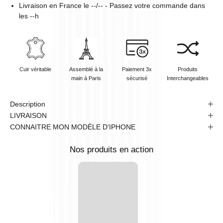
Livraison en
France
le
--/--
- Passez votre commande dans
les
--
h
Cuir véritable
Assemblé à la
Paiement 3x
Produits
main à Paris
sécurisé
Interchangeables
Description
LIVRAISON
CONNAITRE MON MODÈLE D'IPHONE
Nos produits en action