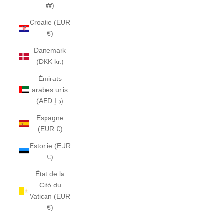
₩)
Croatie (EUR
€)
Danemark
(DKK kr.)
Émirats
arabes unis
(AED د.إ)
Espagne
(EUR €)
Estonie (EUR
€)
État de la
Cité du
Vatican (EUR
€)