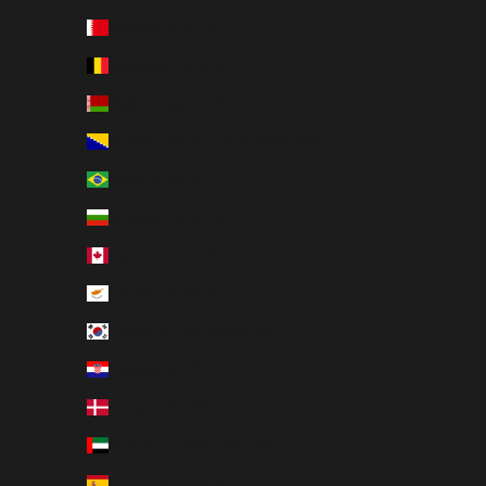
Bahreïn (EUR €)
Belgique (EUR €)
Biélorussie (EUR €)
Bosnie-Herzégovine (BAM КМ)
Brésil (EUR €)
Bulgarie (EUR €)
Canada (CAD $)
Chypre (EUR €)
Corée du Sud (KRW ₩)
Croatie (EUR €)
Danemark (DKK kr.)
Émirats arabes unis (AED د.إ)
Espagne (EUR €)