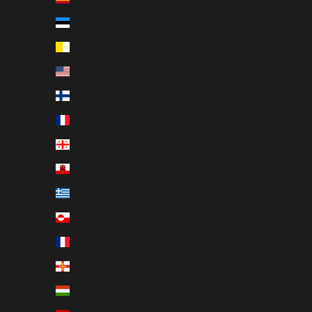
Estonie (EUR €)
État de la Cité du Vatican (EUR €)
États-Unis (USD $)
Finlande (EUR €)
France (EUR €)
Géorgie (EUR €)
Gibraltar (GBP £)
Grèce (EUR €)
Groenland (DKK kr.)
Guadeloupe (EUR €)
Guernesey (GBP £)
Hongrie (HUF Ft)