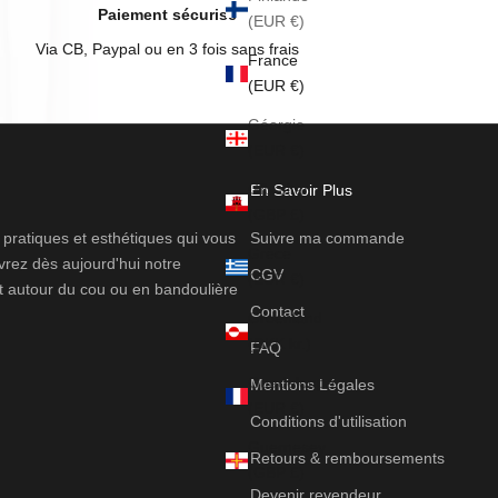
Paiement sécurisé
(EUR €)
Via CB, Paypal ou en 3 fois sans frais
France
(EUR €)
Géorgie
(EUR €)
Gibraltar
En Savoir Plus
(GBP £)
ratiques et esthétiques qui vous
Suivre ma commande
Grèce
rez dès aujourd'hui notre
CGV
(EUR €)
t autour du cou ou en bandoulière
Contact
Groenland
(DKK kr.)
FAQ
Guadeloupe
Mentions Légales
(EUR €)
Conditions d'utilisation
Guernesey
Retours & remboursements
(GBP £)
Devenir revendeur