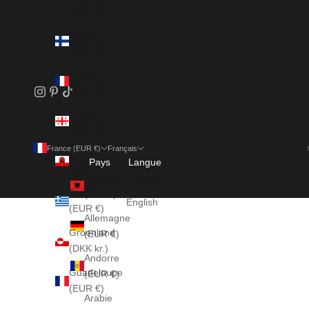
(USD $)
Finlande
(EUR €)
France
(EUR €)
Géorgie
(EUR €)
France (EUR €)
Français
Gibraltar
Pays
Langue
(GBP £)
Albanie
Français
Grèce
(ALL L)
English
(EUR €)
Allemagne
Groenland
(EUR €)
(DKK kr.)
Andorre
Guadeloupe
(EUR €)
(EUR €)
Arabie