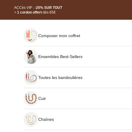
Passer au contenu
Read
ACCès VIP :
-20% SUR TOUT
the
+
1 cordon offert
dès 65€
Privacy
Policy
Composer mon coffret
Ensembles Best-Sellers
Toutes les bandoulières
Cuir
Chaînes