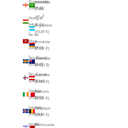
Guernesey
saoudite
(GBP £)
(SAR
ر.س)
Hongrie
(HUF Ft)
Argentine
(EUR €)
Île de
Man
Arménie
(GBP £)
(EUR €)
Îles Åland
Australie
(EUR €)
(AUD $)
Îles Féroé
Autriche
(DKK kr.)
(EUR €)
Irlande
Bahreïn
(EUR €)
(EUR €)
Islande
Belgique
(ISK kr)
(EUR €)
Israël
Biélorussie