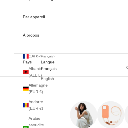
Par appareil
À propos
EUR €
Français
Pays
Langue
Albanie
Français
(ALL L)
English
Allemagne
(EUR €)
Andorre
(EUR €)
Arabie
saoudite