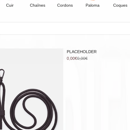
Cuir
Chaînes
Cordons
Paloma
Coques
PLACEHOLDER
Prix de vente
Prix normal
0,00€
0,00€