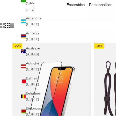
(SAR
Ensembles
Personnaliser
ر.س)
Argentine
(EUR €)
Arménie
(EUR €)
-20%
-20%
Australie
(AUD $)
Autriche
(EUR €)
Bahreïn
(EUR €)
Belgique
(EUR €)
Biélorussie
(EUR €)