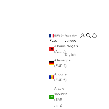
Ouvrir le compte uti
Ouvrir la reche
Voir le pani
EUR €
Français
Pays
Langue
Albanie
Français
(ALL L)
English
Allemagne
(EUR €)
Andorre
(EUR €)
Arabie
saoudite
(SAR
ر.س)