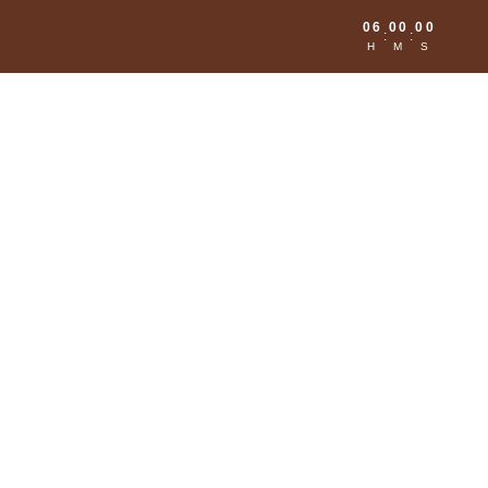
06
00
00
:
:
H
M
S