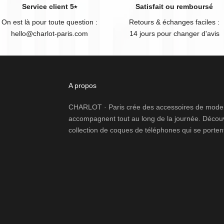
Service client 5⭑
Satisfait ou remboursé
On est là pour toute question :
Retours & échanges faciles :
hello@charlot-paris.com
14 jours pour changer d'avis
A propos
CHARLOT · Paris crée des accessoires de mode p
accompagnent tout au long de la journée. Découv
collection de coques de téléphones qui se porten