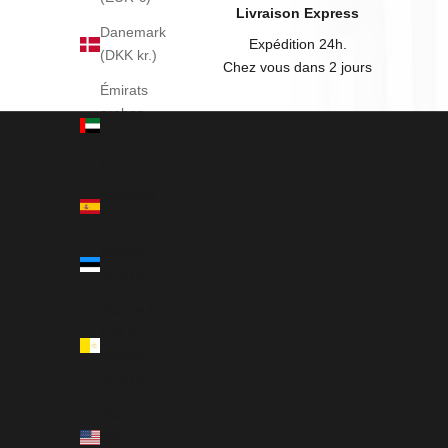
Livraison Express
Danemark
Expédition 24h.
(DKK kr.)
Chez vous dans 2 jours
Émirats
arabes
unis (AED
د.إ)
Espagne
(EUR €)
Estonie
(EUR €)
État de la
Cité du
Vatican
(EUR €)
États-
Unis