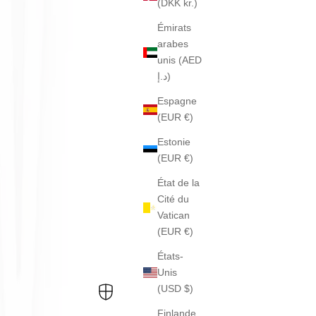
(DKK kr.)
Émirats
arabes
unis (AED
د.إ)
Espagne
(EUR €)
Estonie
(EUR €)
État de la
Cité du
Vatican
(EUR €)
États-
Unis
(USD $)
Finlande