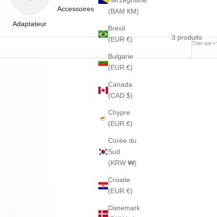
Herzégovine
Accessoires
(BAM КМ)
Adaptateur
Brésil
3 produits
(EUR €)
Trier par
Bulgarie
(EUR €)
Canada
(CAD $)
Chypre
(EUR €)
Corée du
Sud
(KRW ₩)
Croatie
(EUR €)
Danemark