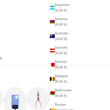
Argentine
(EUR €)
Arménie
(EUR €)
Australie
(AUD $)
Autriche
(EUR €)
s
Bahreïn
(EUR €)
Belgique
(EUR €)
Biélorussie
(EUR €)
Bosnie-