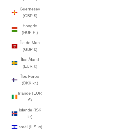
Guernesey
(GBP £)
Hongrie
(HUF Ft)
Île de Man
(GBP £)
Îles Åland
(EUR €)
Îles Féroé
(DKK kr.)
Irlande (EUR
€)
Islande (ISK
kr)
Israël (ILS ₪)