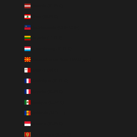
Lettonie (EUR €)
Liban (EUR €)
Liechtenstein (CHF CHF)
Lituanie (EUR €)
Luxembourg (EUR €)
Macédoine du Nord (MKD ден)
Malte (EUR €)
Martinique (EUR €)
Mayotte (EUR €)
Mexique (EUR €)
Moldavie (MDL L)
Monaco (EUR €)
Monténégro (EUR €)