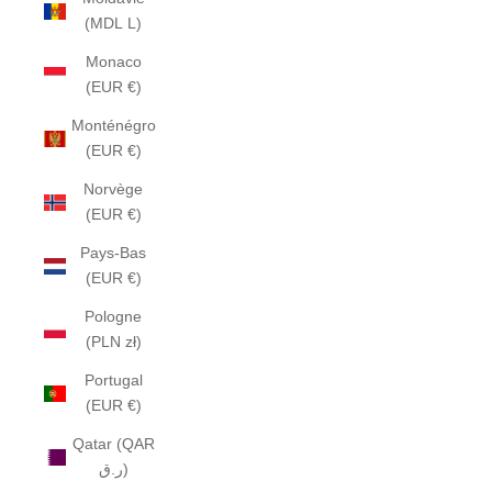
(MDL L)
Monaco
(EUR €)
Monténégro
(EUR €)
Norvège
(EUR €)
Pays-Bas
(EUR €)
Pologne
(PLN zł)
Portugal
(EUR €)
Qatar (QAR
ر.ق)