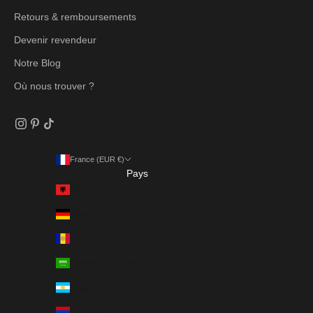
Retours & remboursements
Devenir revendeur
Notre Blog
Où nous trouver ?
France (EUR €)
Pays
Albanie (ALL L)
Allemagne (EUR €)
Andorre (EUR €)
Arabie saoudite (SAR ر.س)
Argentine (EUR €)
Arménie (EUR €)