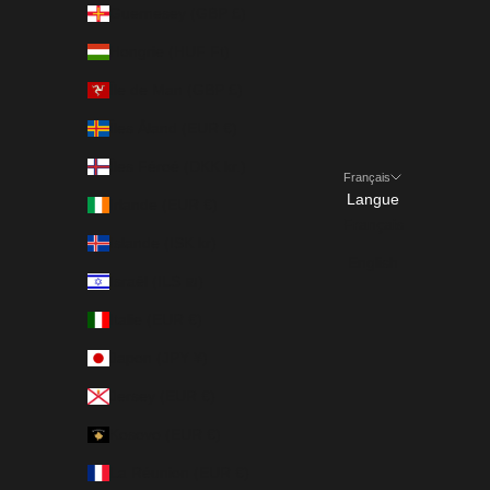
Guernesey (GBP £)
Hongrie (HUF Ft)
Île de Man (GBP £)
Îles Åland (EUR €)
Îles Féroé (DKK kr.)
Français
Langue
Irlande (EUR €)
Français
Islande (ISK kr)
English
Israël (ILS ₪)
Italie (EUR €)
Japon (JPY ¥)
Jersey (EUR €)
Kosovo (EUR €)
La Réunion (EUR €)