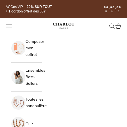
Passer au contenu
Read
ACCès VIP :
-20% SUR TOUT
06
00
00
:
:
the
+
1 cordon offert
dès 65€
H
M
S
Privacy
Policy
CHARLOT · Paris
Ouvrir la navigation
Ouvrir la 
Voir le
Composer
mon
coffret
Ensembles
Best-
Sellers
Toutes les
bandoulières
Cuir