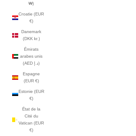
₩)
Croatie (EUR
€)
Danemark
(DKK kr.)
Émirats
arabes unis
(AED د.إ)
Espagne
(EUR €)
Estonie (EUR
€)
État de la
Cité du
Vatican (EUR
€)