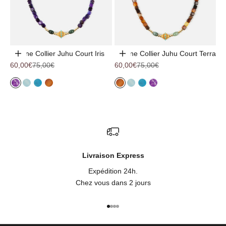
Chaîne Collier Juhu Court Iris
Chaîne Collier Juhu Court Terra
Ajouter au panier
Ajouter au panier
Prix de vente
Prix normal
Prix de vente
Prix normal
60,00€
75,00€
60,00€
75,00€
Iris
Aqua
Azur
Terra
Terra
Aqua
Azur
Iris
Livraison Express
Expédition 24h.
Chez vous dans 2 jours
Aller à l'élément 1
Aller à l'élément 2
Aller à l'élément 3
Aller à l'élément 4