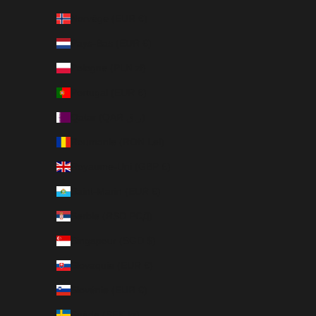
Norvège (EUR €)
Pays-Bas (EUR €)
Pologne (PLN zł)
Portugal (EUR €)
Qatar (QAR ر.ق)
Roumanie (RON Lei)
Royaume-Uni (GBP £)
Saint-Marin (EUR €)
Serbie (RSD РСД)
Singapour (SGD $)
Slovaquie (EUR €)
Slovénie (EUR €)
Suède (SEK kr)