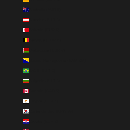
Australie (AUD $)
Autriche (EUR €)
Bahreïn (EUR €)
Belgique (EUR €)
Biélorussie (EUR €)
Bosnie-Herzégovine (BAM КМ)
Brésil (EUR €)
Bulgarie (EUR €)
Canada (CAD $)
Chypre (EUR €)
Corée du Sud (KRW ₩)
Croatie (EUR €)