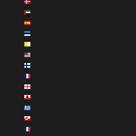
Danemark (DKK kr.)
Émirats arabes unis (AED د.إ)
Espagne (EUR €)
Estonie (EUR €)
État de la Cité du Vatican (EUR €)
États-Unis (USD $)
Finlande (EUR €)
France (EUR €)
Géorgie (EUR €)
Gibraltar (GBP £)
Grèce (EUR €)
Groenland (DKK kr.)
Guadeloupe (EUR €)