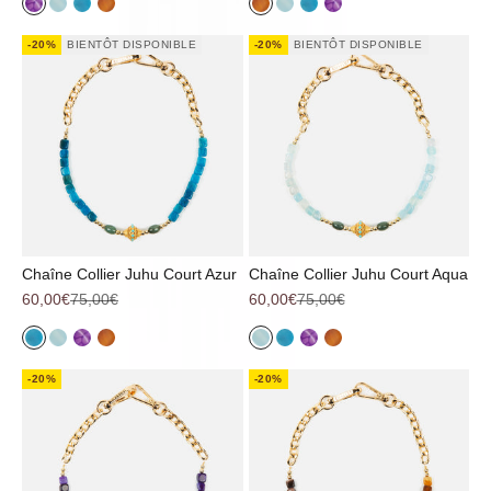
Iris
Aqua
Azur
Terra
Terra
Aqua
Azur
Iris
-20%
BIENTÔT DISPONIBLE
-20%
BIENTÔT DISPONIBLE
Chaîne Collier Juhu Court Azur
Chaîne Collier Juhu Court Aqua
Prix de vente
Prix normal
Prix de vente
Prix normal
60,00€
75,00€
60,00€
75,00€
Azur
Aqua
Iris
Terra
Aqua
Azur
Iris
Terra
-20%
-20%