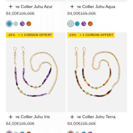
Chaîne Collier Juhu Azur
Chaîne Collier Juhu Aqua
Ajouter au panier
Ajouter au panier
Prix de vente
Prix normal
Prix de vente
Prix normal
84,00€
105,00€
84,00€
105,00€
Azur
Aqua
Iris
Terra
Aqua
Azur
Iris
Terra
-20%
+ 1 CORDON OFFERT
-20%
+ 1 CORDON OFFERT
Chaîne Collier Juhu Iris
Chaîne Collier Juhu Terra
Ajouter au panier
Ajouter au panier
Prix de vente
Prix normal
Prix de vente
Prix normal
84,00€
105,00€
84,00€
105,00€