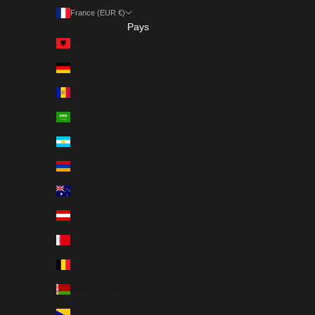
France (EUR €)
Pays
Albanie (ALL L)
Allemagne (EUR €)
Andorre (EUR €)
Arabie saoudite (SAR ر.س)
Argentine (EUR €)
Arménie (EUR €)
Australie (AUD $)
Autriche (EUR €)
Bahreïn (EUR €)
Belgique (EUR €)
Biélorussie (EUR €)
Bosnie-Herzégovine (BAM КМ)