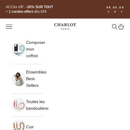
Passer au contenu
Read
ACCès VIP :
-20% SUR TOUT
06
00
00
:
:
the
+
1 cordon offert
dès 65€
H
M
S
Privacy
Policy
CHARLOT · Paris
Ouvrir la navigation
Ouvrir la 
Voir le
Composer
mon
coffret
Ensembles
Best-
Sellers
Toutes les
bandoulières
Cuir