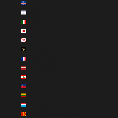
Islande (ISK kr)
English
Israël (ILS ₪)
Italie (EUR €)
Japon (JPY ¥)
Jersey (EUR €)
Kosovo (EUR €)
La Réunion (EUR €)
Lettonie (EUR €)
Liban (EUR €)
Liechtenstein (CHF CHF)
Lituanie (EUR €)
Luxembourg (EUR €)
Macédoine du Nord (MKD ден)