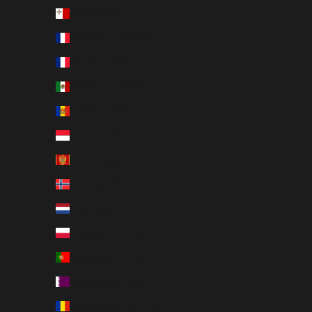
Malte (EUR €)
Martinique (EUR €)
Mayotte (EUR €)
Mexique (EUR €)
Moldavie (MDL L)
Monaco (EUR €)
Monténégro (EUR €)
Norvège (EUR €)
Pays-Bas (EUR €)
Pologne (PLN zł)
Portugal (EUR €)
Qatar (QAR ر.ق)
Roumanie (RON Lei)