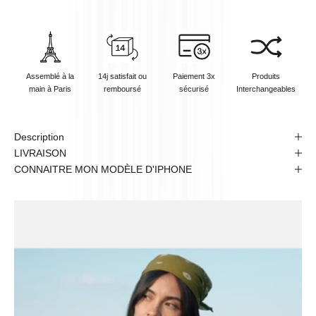
Assemblé à la
14j satisfait ou
Paiement 3x
Produits
main à Paris
remboursé
sécurisé
Interchangeables
Description
LIVRAISON
CONNAITRE MON MODÈLE D'IPHONE