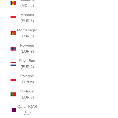
(MDL L)
Monaco
(EUR €)
Monténégro
(EUR €)
Norvège
(EUR €)
Pays-Bas
(EUR €)
Pologne
(PLN zł)
Portugal
(EUR €)
Qatar (QAR
ر.ق)