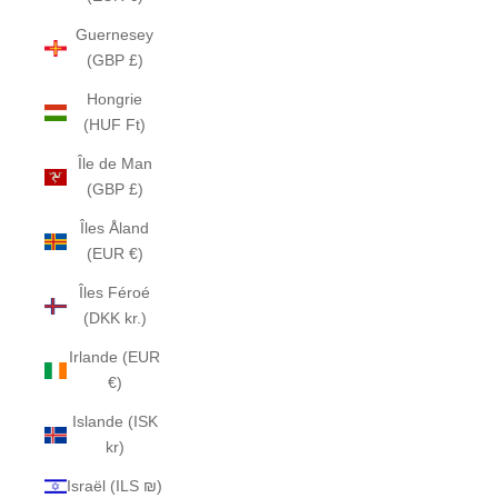
Guernesey
(GBP £)
Hongrie
(HUF Ft)
Île de Man
(GBP £)
Îles Åland
(EUR €)
Îles Féroé
(DKK kr.)
Irlande (EUR
€)
Islande (ISK
kr)
Israël (ILS ₪)