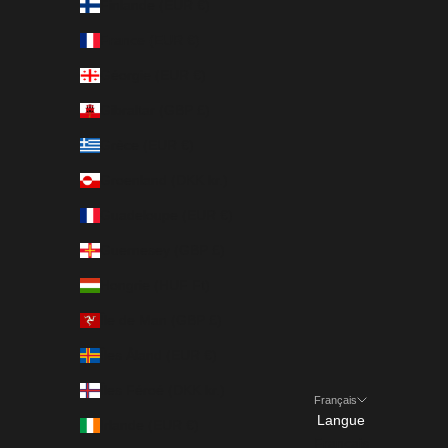
Finlande (EUR €)
France (EUR €)
Géorgie (EUR €)
Gibraltar (GBP £)
Grèce (EUR €)
Groenland (DKK kr.)
Guadeloupe (EUR €)
Guernesey (GBP £)
Hongrie (HUF Ft)
Île de Man (GBP £)
Îles Åland (EUR €)
Îles Féroé (DKK kr.)
Français
Langue
Irlande (EUR €)
Français