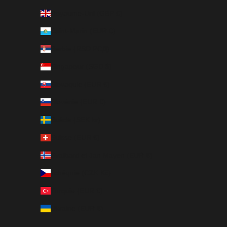
Royaume-Uni (GBP £)
Saint-Marin (EUR €)
Serbie (RSD РСД)
Singapour (SGD $)
Slovaquie (EUR €)
Slovénie (EUR €)
Suède (SEK kr)
Suisse (EUR €)
Svalbard et Jan Mayen (EUR €)
Tchéquie (CZK Kč)
Turquie (EUR €)
Ukraine (EUR €)