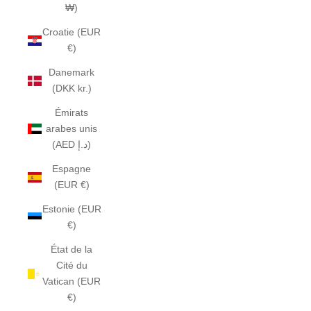
₩)
Croatie (EUR
€)
Danemark
(DKK kr.)
Émirats
arabes unis
(AED د.إ)
Espagne
(EUR €)
Estonie (EUR
€)
État de la
Cité du
Vatican (EUR
€)