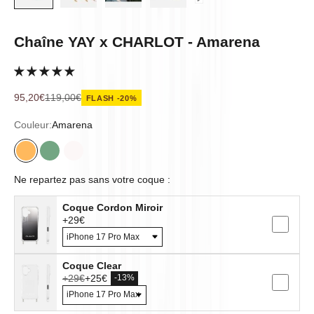
Chaîne YAY x CHARLOT - Amarena
Prix de vente
Prix normal
95,20€
119,00€
FLASH -20%
Couleur:
Amarena
Amarena
Blue Lagoon
Couleur sur ton cœur
Ne repartez pas sans votre coque :
Coque Cordon Miroir
+29€
Coque Clear
+29€
+25€
-13%