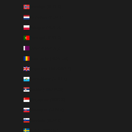
Norvège (EUR €)
Pays-Bas (EUR €)
Pologne (PLN zł)
Portugal (EUR €)
Qatar (QAR ر.ق)
Roumanie (RON Lei)
Royaume-Uni (GBP £)
Saint-Marin (EUR €)
Serbie (RSD РСД)
Singapour (SGD $)
Slovaquie (EUR €)
Slovénie (EUR €)
Suède (SEK kr)