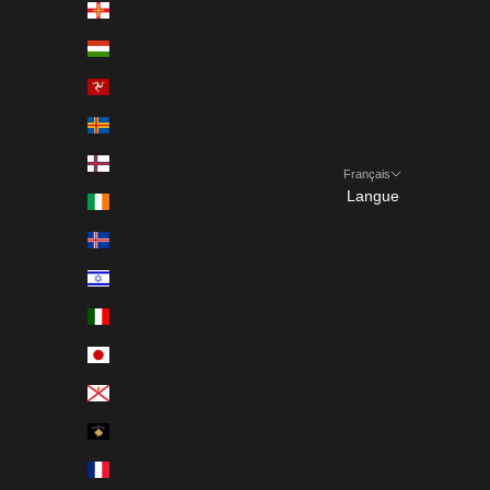
Guernesey (GBP £)
Hongrie (HUF Ft)
Île de Man (GBP £)
Îles Åland (EUR €)
Îles Féroé (DKK kr.)
Français
Langue
Irlande (EUR €)
Français
Islande (ISK kr)
English
Israël (ILS ₪)
Italie (EUR €)
Japon (JPY ¥)
Jersey (EUR €)
Kosovo (EUR €)
La Réunion (EUR €)