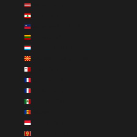
Lettonie (EUR €)
Liban (EUR €)
Liechtenstein (CHF CHF)
Lituanie (EUR €)
Luxembourg (EUR €)
Macédoine du Nord (MKD ден)
Malte (EUR €)
Martinique (EUR €)
Mayotte (EUR €)
Mexique (EUR €)
Moldavie (MDL L)
Monaco (EUR €)
Monténégro (EUR €)