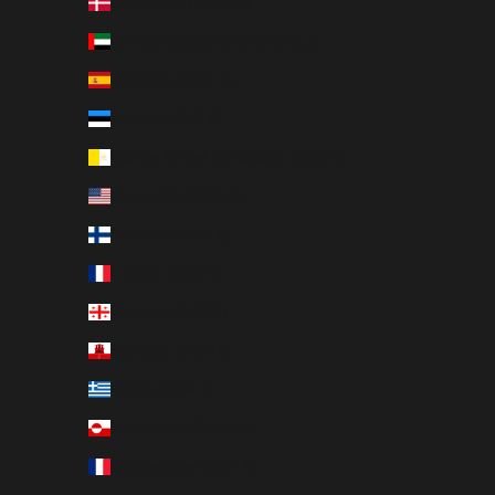
Danemark (DKK kr.)
Émirats arabes unis (AED د.إ)
Espagne (EUR €)
Estonie (EUR €)
État de la Cité du Vatican (EUR €)
États-Unis (USD $)
Finlande (EUR €)
France (EUR €)
Géorgie (EUR €)
Gibraltar (GBP £)
Grèce (EUR €)
Groenland (DKK kr.)
Guadeloupe (EUR €)