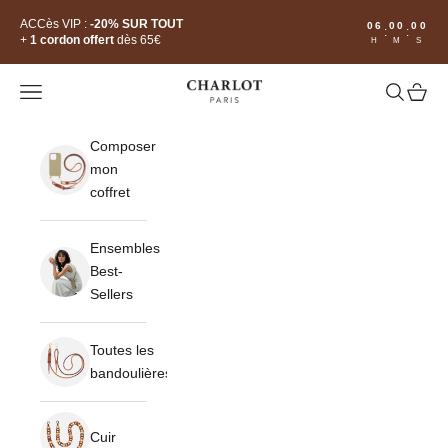
Passer au contenu
Read
ACCès VIP :
-20% SUR TOUT
06
00
00
:
:
the
+
1 cordon offert
dès 65€
H
M
S
Privacy
Policy
CHARLOT · Paris
Ouvrir la navigation
Ouvrir la 
Voir le
Composer
mon
coffret
Ensembles
Best-
Sellers
Toutes les
bandoulières
Cuir