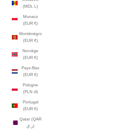
(MDL L)
Monaco
(EUR €)
Monténégro
(EUR €)
Norvège
(EUR €)
Pays-Bas
(EUR €)
Pologne
(PLN zł)
Portugal
(EUR €)
Qatar (QAR
ر.ق)