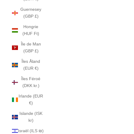
Guernesey
(GBP £)
Hongrie
(HUF Ft)
Île de Man
(GBP £)
Îles Åland
(EUR €)
Îles Féroé
(DKK kr.)
Irlande (EUR
€)
Islande (ISK
kr)
Israël (ILS ₪)