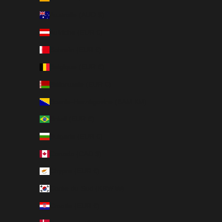
Australie (AUD $)
Autriche (EUR €)
Bahreïn (EUR €)
Belgique (EUR €)
Biélorussie (EUR €)
Bosnie-Herzégovine (BAM КМ)
Brésil (EUR €)
Bulgarie (EUR €)
Canada (CAD $)
Chypre (EUR €)
Corée du Sud (KRW ₩)
Croatie (EUR €)