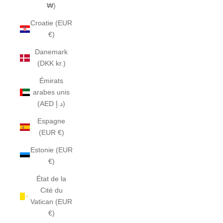
₩)
Croatie (EUR
€)
Danemark
(DKK kr.)
Émirats
arabes unis
(AED د.إ)
Espagne
(EUR €)
Estonie (EUR
€)
État de la
Cité du
Vatican (EUR
€)