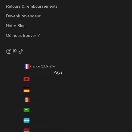
Retours & remboursements
Devenir revendeur
Notre Blog
Où nous trouver ?
France (EUR €)
Pays
Albanie (ALL L)
Allemagne (EUR €)
Andorre (EUR €)
Arabie saoudite (SAR ر.س)
Argentine (EUR €)
Arménie (EUR €)