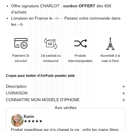
Offre signature CHARLOT :
cordon OFFERT
dès 65€
d'achats
Livraison en
France
le
--/--
- Passez votre commande dans
les
--
h
Paiement 3x
14j satisfait ou
Produits
Assemblé à la
sécurisé
remboursé
Interchangeables
main à Paris
Coque pour boitier d'AirPods powder pink
Description
LIVRAISON
CONNAITRE MON MODÈLE D'IPHONE
Avis vérifiés
Karin
★
★
★
★
★
Produit magnifique qui m'a changé la vie : enfin les mains libres