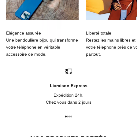
Élégance assurée
Liberté totale
Une bandoulière bijou qui transforme
Restez les mains libres et
votre téléphone en véritable
votre téléphone près de v
accessoire de mode.
partout.
Livraison Express
Expédition 24h.
Chez vous dans 2 jours
Aller à l'élément 1
Aller à l'élément 2
Aller à l'élément 3
Aller à l'élément 4