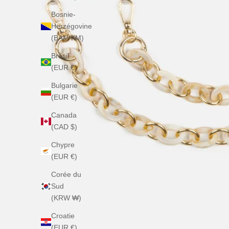
Bosnie-
Herzégovine
(BAM КМ)
Brésil
(EUR €)
Bulgarie
(EUR €)
Canada
(CAD $)
Chypre
(EUR €)
Corée du
Sud
(KRW ₩)
Croatie
(EUR €)