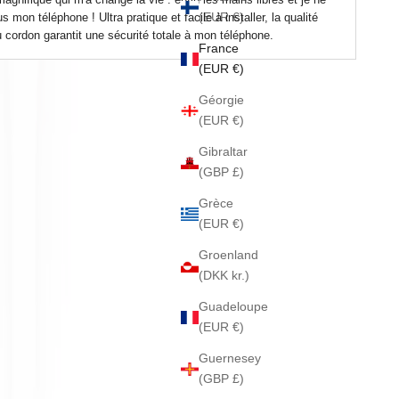
(EUR €)
s mon téléphone ! Ultra pratique et facile à installer, la qualité
u cordon garantit une sécurité totale à mon téléphone.
France
(EUR €)
Géorgie
(EUR €)
Gibraltar
(GBP £)
Grèce
(EUR €)
Groenland
(DKK kr.)
Guadeloupe
(EUR €)
Guernesey
(GBP £)