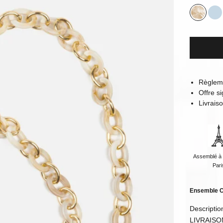
Cappuc
Ci
Règlem
Offre 
Livrais
Assemblé à 
Pari
Ensemble C
Descriptio
LIVRAISO