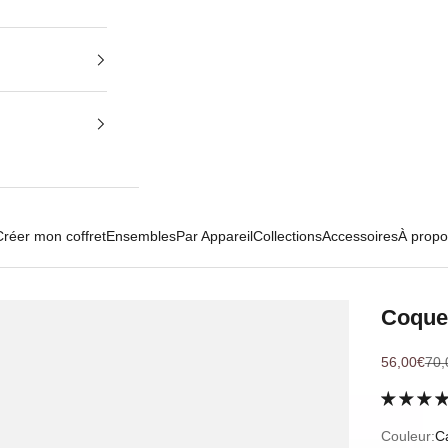
Créer mon coffret
Ensembles
Par Appareil
Collections
Accessoires
À propo
Coque
Prix de ve
Pri
56,00€
70,
Couleur:
C