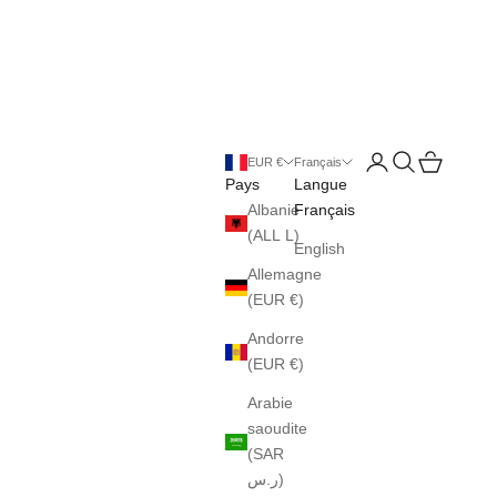
Ouvrir le compte uti
Ouvrir la reche
Voir le pani
EUR €
Français
Pays
Langue
Albanie
Français
(ALL L)
English
Allemagne
(EUR €)
Andorre
(EUR €)
Arabie
saoudite
(SAR
ر.س)