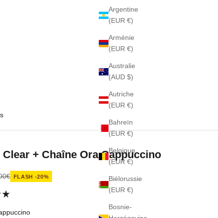
Argentine
(EUR €)
Arménie
(EUR €)
Australie
(AUD $)
Autriche
(EUR €)
s
Bahreïn
(EUR €)
Belgique
 Clear + Chaîne Ora Cappuccino
(EUR €)
nte
x normal
00€
FLASH -20%
Biélorussie
(EUR €)
Bosnie-
appuccino