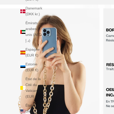
Danemark
(DKK kr.)
Émirats
arabes
unis (AED
د.إ)
Espagne
(EUR €)
Estonie
(EUR €)
État de la
Cité du
Vatican
(EUR €)
États-
Unis