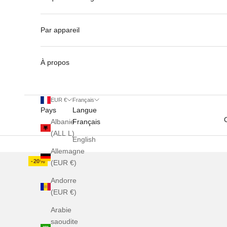
Par appareil
À propos
EUR €
Français
Pays
Langue
Albanie
Français
(ALL L)
English
Allemagne
-20%
(EUR €)
Andorre
(EUR €)
Arabie
saoudite