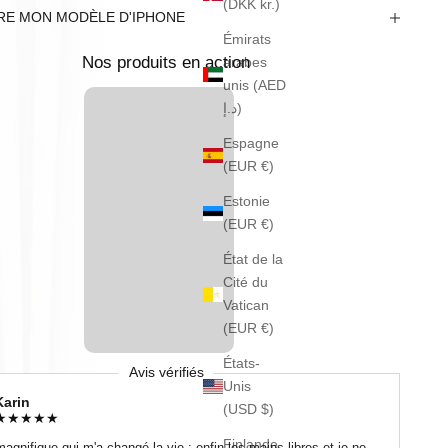
(DKK kr.)
RE MON MODÈLE D'IPHONE
Émirats
Nos produits en action
arabes
unis (AED
د.إ)
Espagne
(EUR €)
Estonie
(EUR €)
État de la
Cité du
Vatican
(EUR €)
États-
Avis vérifiés
Unis
Karin
(USD $)
★
★
★
★
★
Finlande
magnifique qui m'a changé la vie : enfin les mains libres et je ne