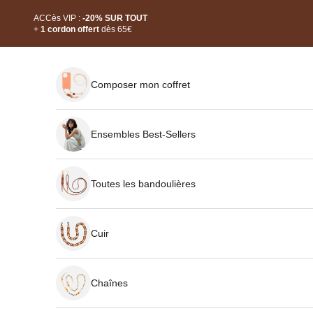
Passer au contenu
Read
ACCès VIP :
-20% SUR TOUT
the
+
1 cordon offert
dès 65€
Privacy
Policy
Composer mon coffret
Ensembles Best-Sellers
Toutes les bandoulières
Cuir
Chaînes