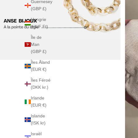
Guernesey
(GBP £)
Hongrie
(HUF Ft)
Île de
Man
(GBP £)
Îles Åland
(EUR €)
Îles Féroé
(DKK kr.)
Irlande
(EUR €)
Islande
(ISK kr)
Israël