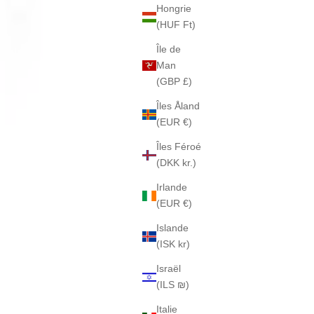
Hongrie
(HUF Ft)
Île de
Man
(GBP £)
Îles Åland
(EUR €)
Îles Féroé
(DKK kr.)
Irlande
(EUR €)
Islande
(ISK kr)
Israël
(ILS ₪)
Italie