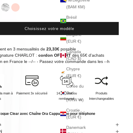
Herzégovine
(BAM КМ)
cino
el
Marbre
Rose
Brésil
(EUR €)
Choisissez votre modèle
Bulgarie
(EUR €)
ent en 3 mensualités de
23,33€
possible
Canada
signature CHARLOT :
cordon OFFERT
dès 65€ d'achats
(CAD $)
on en
France
le
--/--
- Passez votre commande dans les
--
h
Chypre
(EUR €)
Corée du
Sud
la main à
Paiement 3x sécurisé
14j satisfait ou
Produits
s
remboursé
Interchangeables
(KRW ₩)
Croatie
oque Clear avec Chaîne Ora Cappuccino pour téléphone
(EUR €)
n
Danemark
N