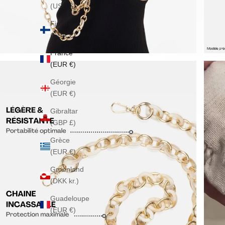
(USD $)
Finlande
(EUR €)
France
(EUR €)
Géorgie
(EUR €)
Gibraltar
(GBP £)
Grèce
(EUR €)
Groenland
(DKK kr.)
Guadeloupe
(EUR €)