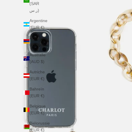
(SAR
ر.س)
Argentine
(EUR €)
Arménie
(EUR €)
Australie
(AUD $)
Autriche
(EUR €)
Bahreïn
(EUR €)
Belgique
(EUR €)
Biélorussie
(EUR €)