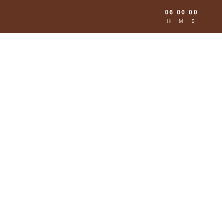
06
00
00
:
:
H
M
S