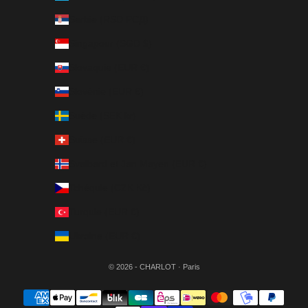
Serbie (RSD РСД)
Singapour (SGD $)
Slovaquie (EUR €)
Slovénie (EUR €)
Suède (SEK kr)
Suisse (EUR €)
Svalbard et Jan Mayen (EUR €)
Tchéquie (CZK Kč)
Turquie (EUR €)
Ukraine (EUR €)
© 2026 - CHARLOT · Paris