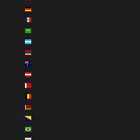
Allemagne (EUR €)
Andorre (EUR €)
Arabie saoudite (SAR ر.س)
Argentine (EUR €)
Arménie (EUR €)
Australie (AUD $)
Autriche (EUR €)
Bahreïn (EUR €)
Belgique (EUR €)
Biélorussie (EUR €)
Bosnie-Herzégovine (BAM КМ)
Brésil (EUR €)