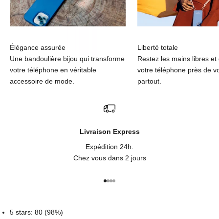
Élégance assurée
Liberté totale
Une bandoulière bijou qui transforme
Restez les mains libres et
votre téléphone en véritable
votre téléphone près de v
accessoire de mode.
partout.
Livraison Express
Expédition 24h.
Chez vous dans 2 jours
Aller à l'élément 1
Aller à l'élément 2
Aller à l'élément 3
Aller à l'élément 4
5 stars: 80 (98%)