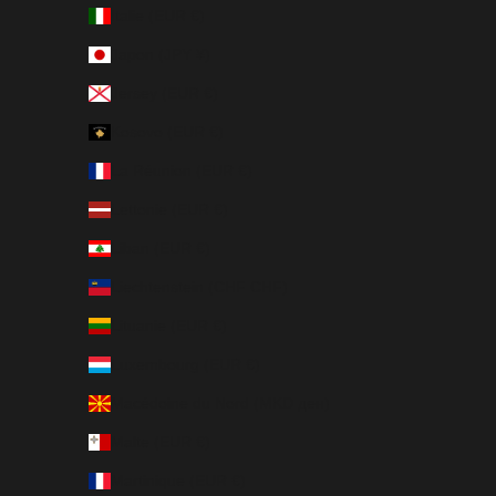
Italie (EUR €)
Japon (JPY ¥)
Jersey (EUR €)
Kosovo (EUR €)
La Réunion (EUR €)
Lettonie (EUR €)
Liban (EUR €)
Liechtenstein (CHF CHF)
Lituanie (EUR €)
Luxembourg (EUR €)
Macédoine du Nord (MKD ден)
Malte (EUR €)
Martinique (EUR €)