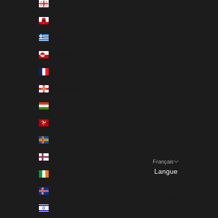
Géorgie (EUR €)
Gibraltar (GBP £)
Grèce (EUR €)
Groenland (DKK kr.)
Guadeloupe (EUR €)
Guernesey (GBP £)
Hongrie (HUF Ft)
Île de Man (GBP £)
Îles Åland (EUR €)
Îles Féroé (DKK kr.)
Français
Langue
Irlande (EUR €)
Français
Islande (ISK kr)
English
Israël (ILS ₪)