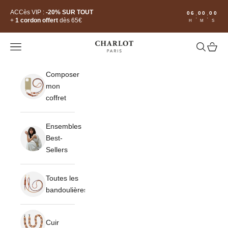
Passer au contenu
Read
ACCès VIP :
-20% SUR TOUT
06
00
00
:
:
the
+
1 cordon offert
dès 65€
H
M
S
Privacy
Policy
CHARLOT · Paris
Ouvrir la navigation
Ouvrir la 
Voir le
Composer
mon
coffret
Ensembles
Best-
Sellers
Toutes les
bandoulières
Cuir