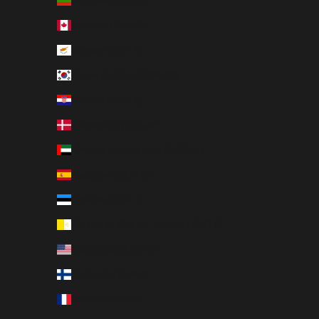
Bulgarie (EUR €)
Canada (CAD $)
Chypre (EUR €)
Corée du Sud (KRW ₩)
Croatie (EUR €)
Danemark (DKK kr.)
Émirats arabes unis (AED د.إ)
Espagne (EUR €)
Estonie (EUR €)
État de la Cité du Vatican (EUR €)
États-Unis (USD $)
Finlande (EUR €)
France (EUR €)