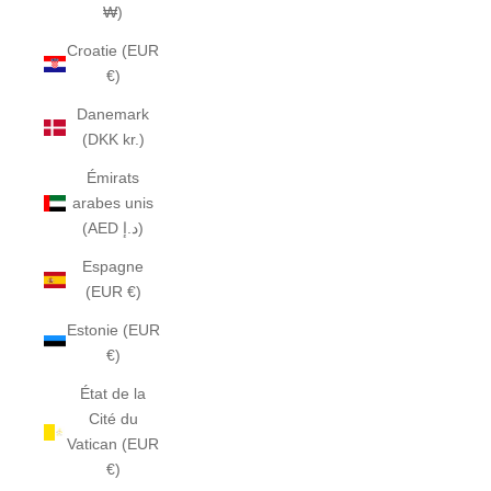
₩)
Croatie (EUR
€)
Danemark
(DKK kr.)
Émirats
arabes unis
(AED د.إ)
Espagne
(EUR €)
Estonie (EUR
€)
État de la
Cité du
Vatican (EUR
€)