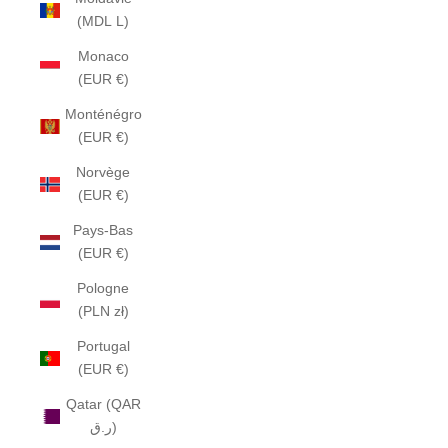
(MDL L)
Monaco
(EUR €)
Monténégro
(EUR €)
Norvège
(EUR €)
Pays-Bas
(EUR €)
Pologne
(PLN zł)
Portugal
(EUR €)
Qatar (QAR
ر.ق)