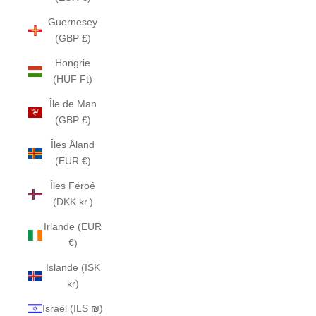
Guernesey
(GBP £)
Hongrie
(HUF Ft)
Île de Man
(GBP £)
Îles Åland
(EUR €)
Îles Féroé
(DKK kr.)
Irlande (EUR
€)
Islande (ISK
kr)
Israël (ILS ₪)