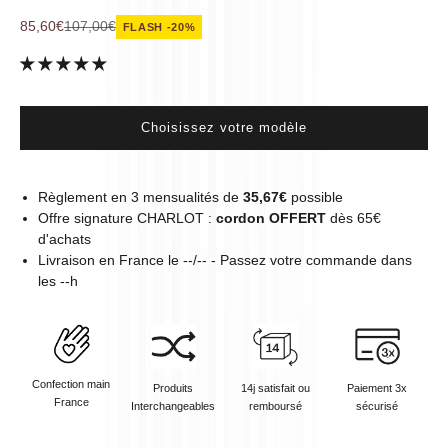
Prix de vente
Prix normal
85,60€
107,00€
FLASH -20%
Choisissez votre modèle
Règlement en 3 mensualités de
35,67€
possible
Offre signature CHARLOT :
cordon OFFERT
dès 65€
d'achats
Livraison en
France
le
--/--
- Passez votre commande dans
les
--
h
Confection main
Produits
14j satisfait ou
Paiement 3x
France
Interchangeables
remboursé
sécurisé