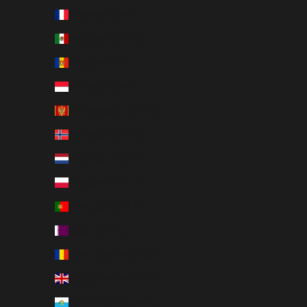
Mayotte (EUR €)
Mexique (EUR €)
Moldavie (MDL L)
Monaco (EUR €)
Monténégro (EUR €)
Norvège (EUR €)
Pays-Bas (EUR €)
Pologne (PLN zł)
Portugal (EUR €)
Qatar (QAR ر.ق)
Roumanie (RON Lei)
Royaume-Uni (GBP £)
Saint-Marin (EUR €)