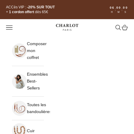
Passer au contenu
Read
ACCès VIP :
-20% SUR TOUT
06
00
00
:
:
the
+
1 cordon offert
dès 65€
H
M
S
Privacy
Policy
CHARLOT · Paris
Ouvrir la navigation
Ouvrir la 
Voir le
Composer
mon
coffret
Ensembles
Best-
Sellers
Toutes les
bandoulières
Cuir