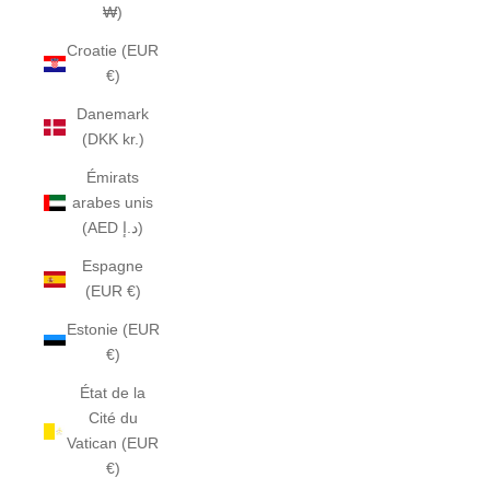
₩)
Croatie (EUR
€)
Danemark
(DKK kr.)
Émirats
arabes unis
(AED د.إ)
Espagne
(EUR €)
Estonie (EUR
€)
État de la
Cité du
Vatican (EUR
€)