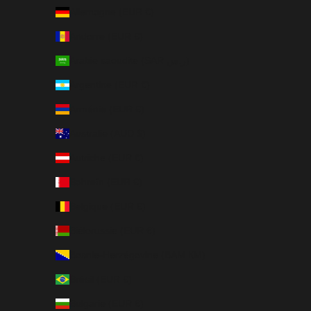
Allemagne (EUR €)
Andorre (EUR €)
Arabie saoudite (SAR ر.س)
Argentine (EUR €)
Arménie (EUR €)
Australie (AUD $)
Autriche (EUR €)
Bahreïn (EUR €)
Belgique (EUR €)
Biélorussie (EUR €)
Bosnie-Herzégovine (BAM КМ)
Brésil (EUR €)
Bulgarie (EUR €)