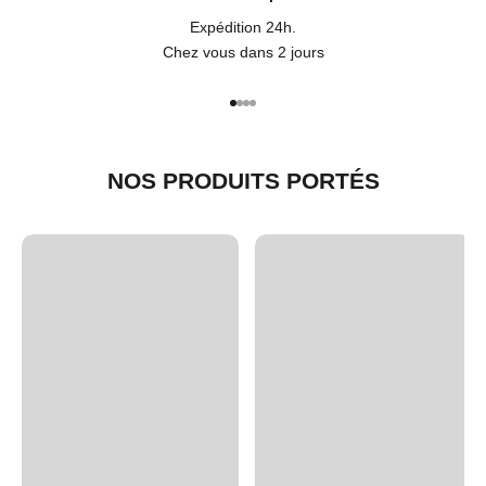
Expédition 24h.
Chez vous dans 2 jours
Aller à l'élément 1
Aller à l'élément 2
Aller à l'élément 3
Aller à l'élément 4
NOS PRODUITS PORTÉS