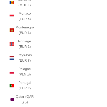
(MDL L)
Monaco
(EUR €)
Monténégro
(EUR €)
Norvège
(EUR €)
Pays-Bas
(EUR €)
Pologne
(PLN zł)
Portugal
(EUR €)
Qatar (QAR
ر.ق)