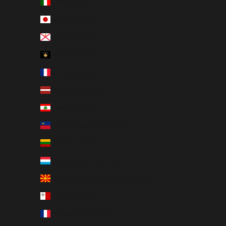
Italie (EUR €)
Japon (JPY ¥)
Jersey (EUR €)
Kosovo (EUR €)
La Réunion (EUR €)
Lettonie (EUR €)
Liban (EUR €)
Liechtenstein (CHF CHF)
Lituanie (EUR €)
Luxembourg (EUR €)
Macédoine du Nord (MKD ден)
Malte (EUR €)
Martinique (EUR €)