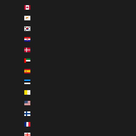
Canada (CAD $)
Chypre (EUR €)
Corée du Sud (KRW ₩)
Croatie (EUR €)
Danemark (DKK kr.)
Émirats arabes unis (AED د.إ)
Espagne (EUR €)
Estonie (EUR €)
État de la Cité du Vatican (EUR €)
États-Unis (USD $)
Finlande (EUR €)
France (EUR €)
Géorgie (EUR €)