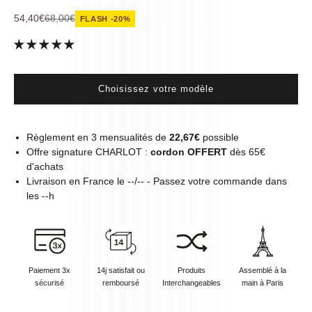
Prix de vente
Prix normal
54,40€
68,00€
FLASH -20%
Choisissez votre modèle
Règlement en 3 mensualités de
22,67€
possible
Offre signature CHARLOT :
cordon OFFERT
dès 65€
d'achats
Livraison en
France
le
--/--
- Passez votre commande dans
les
--
h
Paiement 3x
14j satisfait ou
Produits
Assemblé à la
sécurisé
remboursé
Interchangeables
main à Paris