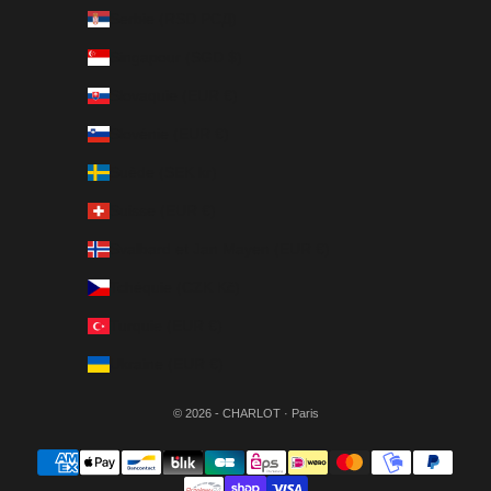
Serbie (RSD РСД)
Singapour (SGD $)
Slovaquie (EUR €)
Slovénie (EUR €)
Suède (SEK kr)
Suisse (EUR €)
Svalbard et Jan Mayen (EUR €)
Tchéquie (CZK Kč)
Turquie (EUR €)
Ukraine (EUR €)
© 2026 - CHARLOT · Paris