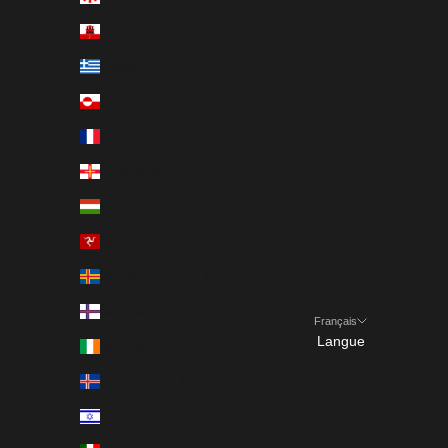
Gibraltar (GBP £)
Grèce (EUR €)
Groenland (DKK kr.)
Guadeloupe (EUR €)
Guernesey (GBP £)
Hongrie (HUF Ft)
Île de Man (GBP £)
Îles Åland (EUR €)
Îles Féroé (DKK kr.)
Français
Langue
Irlande (EUR €)
Français
Islande (ISK kr)
English
Israël (ILS ₪)