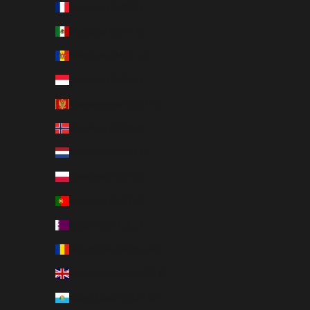
Mayotte (EUR €)
Mexique (EUR €)
Moldavie (MDL L)
Monaco (EUR €)
Monténégro (EUR €)
Norvège (EUR €)
Pays-Bas (EUR €)
Pologne (PLN zł)
Portugal (EUR €)
Qatar (QAR ر.ق)
Roumanie (RON Lei)
Royaume-Uni (GBP £)
Saint-Marin (EUR €)