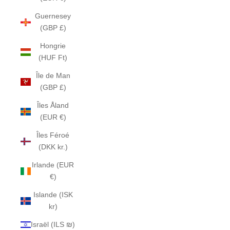
Guernesey
(GBP £)
Hongrie
(HUF Ft)
Île de Man
(GBP £)
Îles Åland
(EUR €)
Îles Féroé
(DKK kr.)
Irlande (EUR
€)
Islande (ISK
kr)
Israël (ILS ₪)