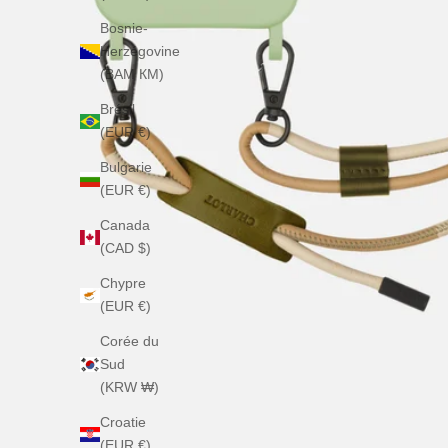
Bosnie-
Herzégovine
(BAM КМ)
Brésil
(EUR €)
Bulgarie
(EUR €)
Canada
(CAD $)
Chypre
(EUR €)
Corée du
Sud
(KRW ₩)
Croatie
(EUR €)