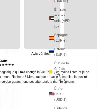
(DKK kr.)
Émirats
arabes
unis (AED
د.إ)
Espagne
(EUR €)
Estonie
Avis vérifiés
(EUR €)
Karin
État de la
★
★
★
★
★
Cité du
magnifique qui m'a changé la vie : enfin les mains libres et je ne
Vatican
s mon téléphone ! Ultra pratique et facile à installer, la qualité
(EUR €)
u cordon garantit une sécurité totale à mon téléphone.
États-
Unis
(USD $)
Finlande