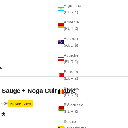
Argentine
(EUR €)
Arménie
(EUR €)
Australie
(AUD $)
Autriche
(EUR €)
s
Bahreïn
(EUR €)
Belgique
 Sauge + Noga Cuir Sable
(EUR €)
nte
x normal
,00€
FLASH -20%
Biélorussie
(EUR €)
Bosnie-