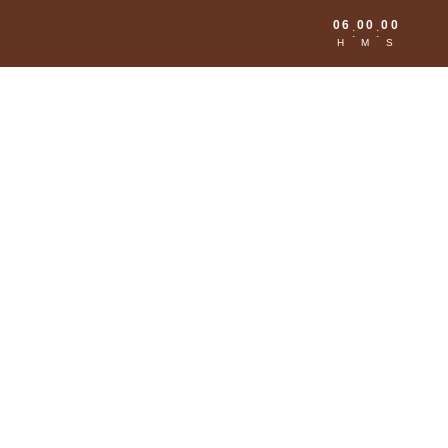
06
00
00
:
:
H
M
S