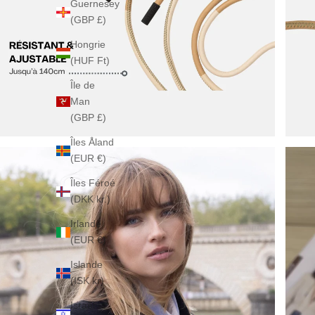
Guernesey
(GBP £)
Hongrie
(HUF Ft)
Île de
Man
(GBP £)
Îles Åland
(EUR €)
Îles Féroé
(DKK kr.)
Irlande
(EUR €)
Islande
(ISK kr)
Israël