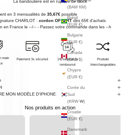
Herzégovine
La bandoulière est en rupture de stock
(BAM КМ)
ent en 3 mensualités de
35,67€
possible
Brésil
signature CHARLOT :
cordon OFFERT
dès 65€ d'achats
(EUR €)
on en
France
le
--/--
- Passez votre commande dans les
--
h
Bulgarie
(EUR €)
Canada
n main
(CAD $)
Paiement 3x sécurisé
14j satisfait ou
Produits
ce
remboursé
Interchangeables
Chypre
(EUR €)
n
N
Corée du
RE MON MODÈLE D'IPHONE
Sud
(KRW ₩)
Nos produits en action
Croatie
(EUR €)
Danemark