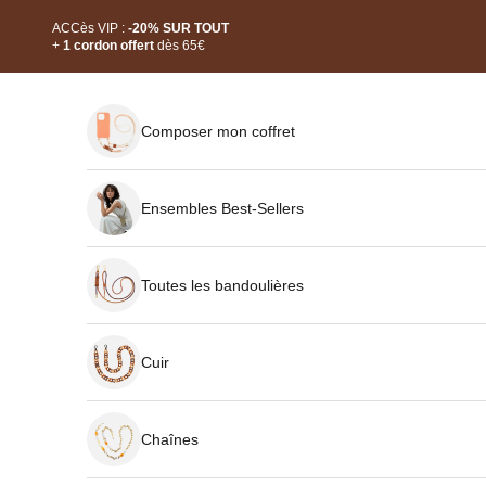
Passer au contenu
Read
ACCès VIP :
-20% SUR TOUT
the
+
1 cordon offert
dès 65€
Privacy
Policy
Composer mon coffret
Ensembles Best-Sellers
Toutes les bandoulières
Cuir
Chaînes