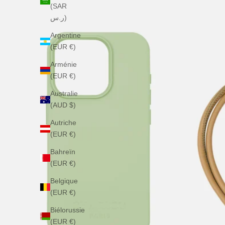
(SAR
ر.س)
Argentine
(EUR €)
Arménie
(EUR €)
Australie
(AUD $)
Autriche
(EUR €)
Bahreïn
(EUR €)
Belgique
(EUR €)
Biélorussie
(EUR €)