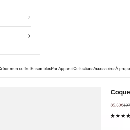
Créer mon coffret
Ensembles
Par Appareil
Collections
Accessoires
À propo
Coque
Prix de ve
Pri
85,60€
107