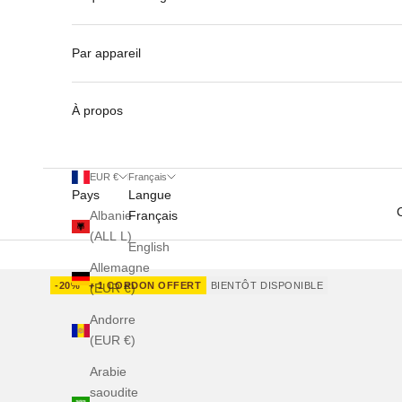
Par appareil
À propos
EUR €
Français
Pays
Langue
Albanie
Français
(ALL L)
English
Allemagne
-20%
+ 1 CORDON OFFERT
BIENTÔT DISPONIBLE
(EUR €)
Andorre
(EUR €)
Arabie
saoudite