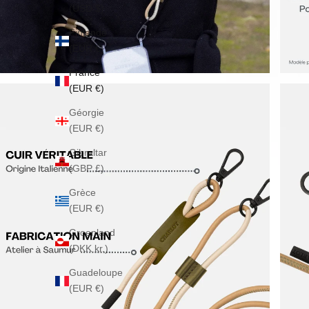
(USD $)
Finlande
(EUR €)
France
(EUR €)
Géorgie
(EUR €)
Gibraltar
(GBP £)
Grèce
(EUR €)
Groenland
(DKK kr.)
Guadeloupe
(EUR €)