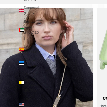
Danemark
(DKK kr.)
Émirats
arabes
unis (AED
د.إ)
Espagne
(EUR €)
Estonie
(EUR €)
État de la
Cité du
Vatican
(EUR €)
États-
Unis