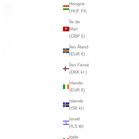
Hongrie
(HUF Ft)
Île de
Man
(GBP £)
Îles Åland
(EUR €)
Îles Féroé
(DKK kr.)
Irlande
(EUR €)
Islande
(ISK kr)
Israël
(ILS ₪)
Italie