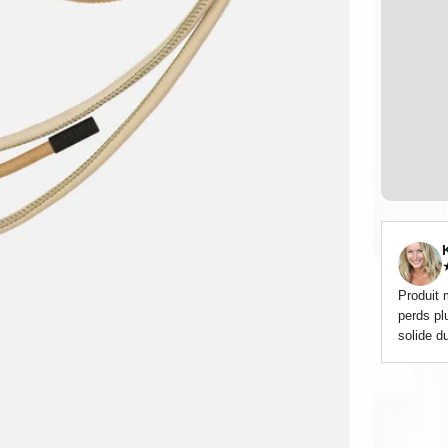
Produit 
perds plu
solide d