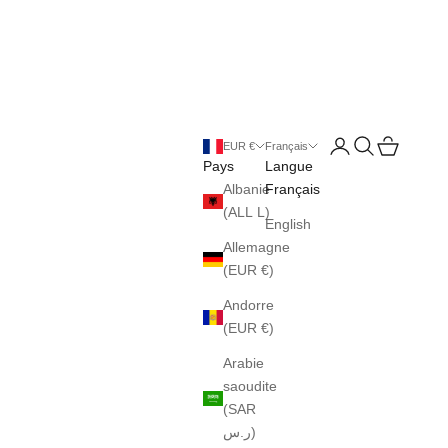
Ouvrir le compte uti
Ouvrir la reche
Voir le pani
EUR €
Français
Pays
Langue
Albanie
Français
(ALL L)
English
Allemagne
(EUR €)
Andorre
(EUR €)
Arabie
saoudite
(SAR
ر.س)