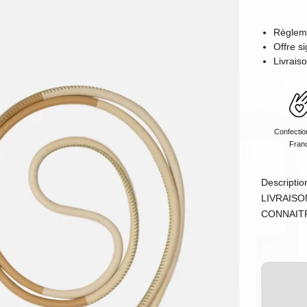
Règlem
Offre 
Livrais
Confectio
Fran
Descriptio
LIVRAISO
CONNAIT