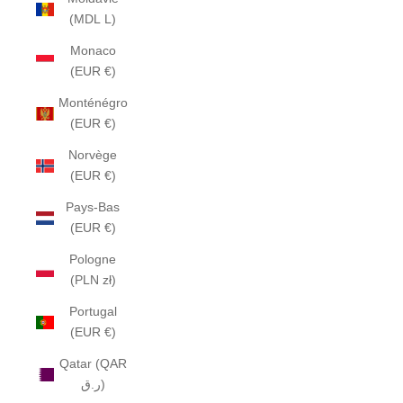
(MDL L)
Monaco
(EUR €)
Monténégro
(EUR €)
Norvège
(EUR €)
Pays-Bas
(EUR €)
Pologne
(PLN zł)
Portugal
(EUR €)
Qatar (QAR
ر.ق)