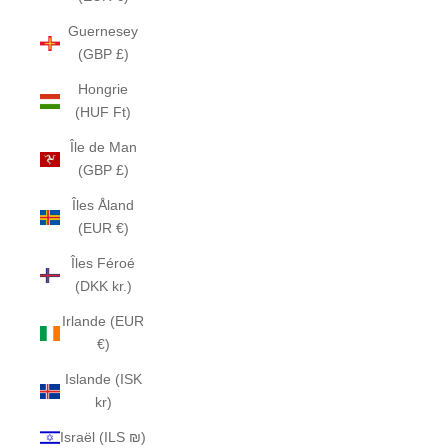
Guernesey
(GBP £)
Hongrie
(HUF Ft)
Île de Man
(GBP £)
Îles Åland
(EUR €)
Îles Féroé
(DKK kr.)
Irlande (EUR
€)
Islande (ISK
kr)
Israël (ILS ₪)