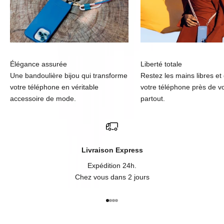
Élégance assurée
Liberté totale
Une bandoulière bijou qui transforme
Restez les mains libres et
votre téléphone en véritable
votre téléphone près de v
accessoire de mode.
partout.
Livraison Express
Expédition 24h.
Chez vous dans 2 jours
Aller à l'élément 1
Aller à l'élément 2
Aller à l'élément 3
Aller à l'élément 4