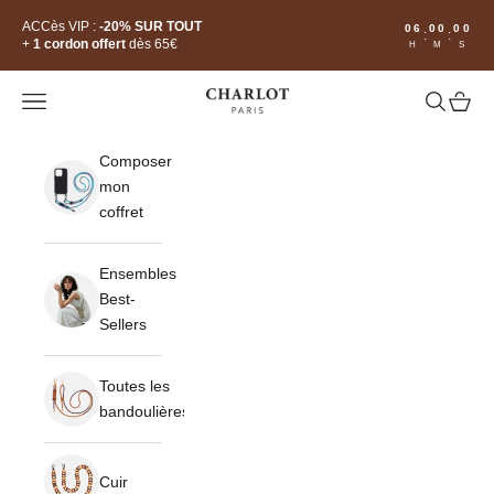
Passer au contenu
Read
ACCès VIP :
-20% SUR TOUT
06
00
00
:
:
the
+
1 cordon offert
dès 65€
H
M
S
Privacy
Policy
CHARLOT · Paris
Ouvrir la navigation
Ouvrir la 
Voir le
Composer
mon
coffret
Ensembles
Best-
Sellers
Toutes les
bandoulières
Cuir