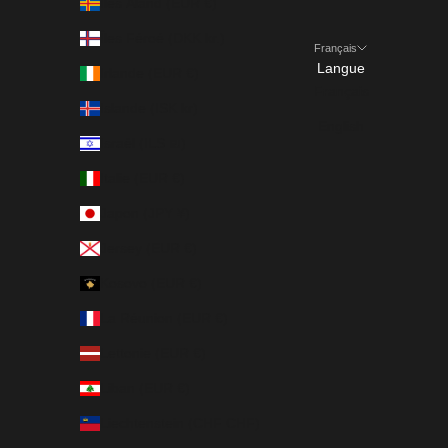
Îles Åland (EUR €)
Îles Féroé (DKK kr.)
Français
Langue
Irlande (EUR €)
Français
Islande (ISK kr)
English
Israël (ILS ₪)
Italie (EUR €)
Japon (JPY ¥)
Jersey (EUR €)
Kosovo (EUR €)
La Réunion (EUR €)
Lettonie (EUR €)
Liban (EUR €)
Liechtenstein (CHF CHF)