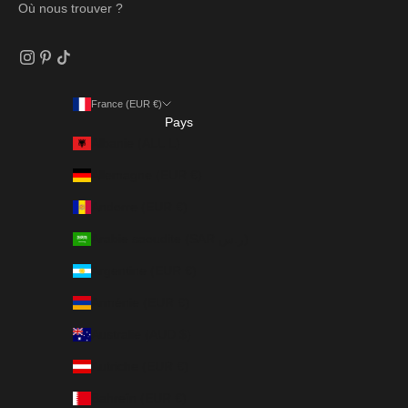
Où nous trouver ?
France (EUR €)
Pays
Albanie (ALL L)
Allemagne (EUR €)
Andorre (EUR €)
Arabie saoudite (SAR ر.س)
Argentine (EUR €)
Arménie (EUR €)
Australie (AUD $)
Autriche (EUR €)
Bahreïn (EUR €)