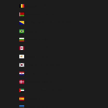
Belgique (EUR €)
Biélorussie (EUR €)
Bosnie-Herzégovine (BAM КМ)
Brésil (EUR €)
Bulgarie (EUR €)
Canada (CAD $)
Chypre (EUR €)
Corée du Sud (KRW ₩)
Croatie (EUR €)
Danemark (DKK kr.)
Émirats arabes unis (AED د.إ)
Espagne (EUR €)
Estonie (EUR €)