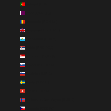
Portugal (EUR €)
Qatar (QAR ر.ق)
Roumanie (RON Lei)
Royaume-Uni (GBP £)
Saint-Marin (EUR €)
Serbie (RSD РСД)
Singapour (SGD $)
Slovaquie (EUR €)
Slovénie (EUR €)
Suède (SEK kr)
Suisse (EUR €)
Svalbard et Jan Mayen (EUR €)
Tchéquie (CZK Kč)