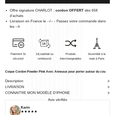
Offre signature CHARLOT :
cordon OFFERT
dès 65€
d'achats
Livraison en
France
le
--/--
- Passez votre commande dans
les
--
h
Paiement 3x
14j satisfait ou
Produits
Assemblé à la
sécurisé
remboursé
Interchangeables
main à Paris
Coque Cordon Powder Pink Avec Anneaux pour porter autour du cou
Description
LIVRAISON
CONNAITRE MON MODÈLE D'IPHONE
Avis vérifiés
Karin
★
★
★
★
★