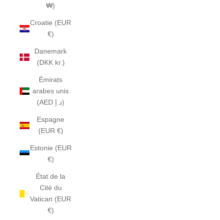
₩)
Croatie (EUR
€)
Danemark
(DKK kr.)
Émirats
arabes unis
(AED د.إ)
Espagne
(EUR €)
Estonie (EUR
€)
État de la
Cité du
Vatican (EUR
€)