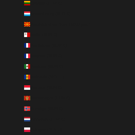
Lituanie (EUR €)
Luxembourg (EUR €)
Macédoine du Nord (MKD ден)
Malte (EUR €)
Martinique (EUR €)
Mayotte (EUR €)
Mexique (EUR €)
Moldavie (MDL L)
Monaco (EUR €)
Monténégro (EUR €)
Norvège (EUR €)
Pays-Bas (EUR €)
Pologne (PLN zł)