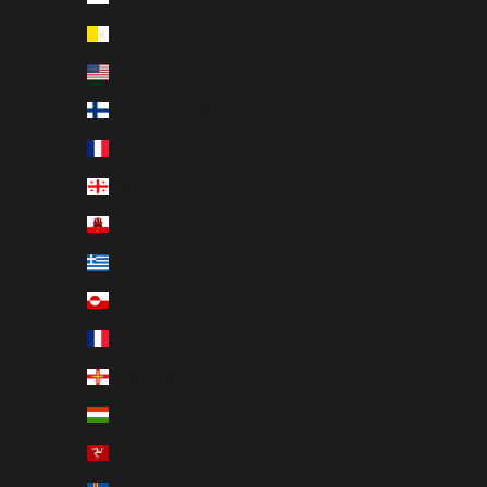
État de la Cité du Vatican (EUR €)
États-Unis (USD $)
Finlande (EUR €)
France (EUR €)
Géorgie (EUR €)
Gibraltar (GBP £)
Grèce (EUR €)
Groenland (DKK kr.)
Guadeloupe (EUR €)
Guernesey (GBP £)
Hongrie (HUF Ft)
Île de Man (GBP £)