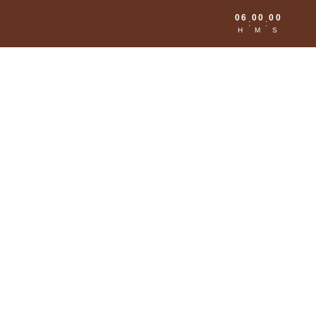
06
00
00
:
:
H
M
S