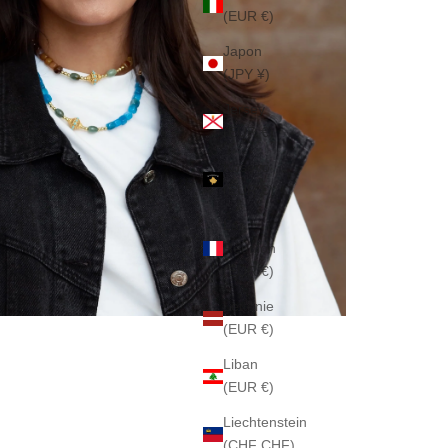
(EUR €)
Japon
(JPY ¥)
Jersey
(EUR €)
Kosovo
(EUR €)
La
Réunion
(EUR €)
Lettonie
(EUR €)
Liban
(EUR €)
Liechtenstein
(CHF CHF)