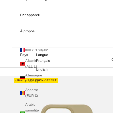
Par appareil
À propos
EUR €
Français
Pays
Langue
Albanie
Français
(ALL L)
English
Allemagne
-20%
+ 1 CORDON OFFERT
(EUR €)
Andorre
(EUR €)
Arabie
saoudite