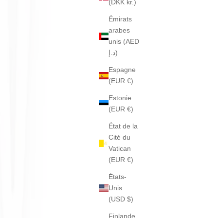
(DKK kr.)
Émirats
arabes
unis (AED
د.إ)
Espagne
(EUR €)
Estonie
(EUR €)
État de la
Cité du
Vatican
(EUR €)
États-
Unis
(USD $)
Finlande