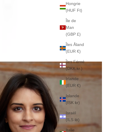
Hongrie
(HUF Ft)
Île de
Man
(GBP £)
Îles Åland
(EUR €)
Îles Féroé
(DKK kr.)
Irlande
(EUR €)
Islande
(ISK kr)
Israël
(ILS ₪)
Italie