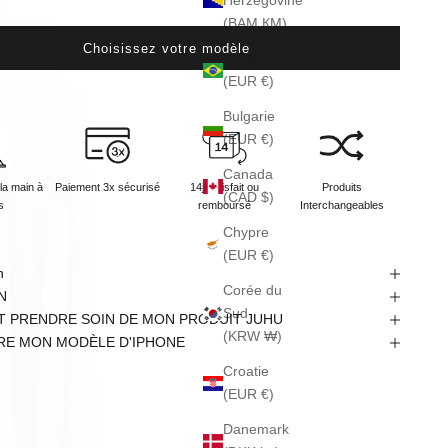
Herzégovine
(BAM КМ)
Choisissez votre modèle
Brésil
(EUR €)
Bulgarie
(EUR €)
Canada
la main à
Paiement 3x sécurisé
14j satisfait ou
Produits
(CAD $)
s
remboursé
Interchangeables
Chypre
(EUR €)
n
Corée du
N
Sud
 PRENDRE SOIN DE MON PRODUIT JUHU
(KRW ₩)
RE MON MODÈLE D'IPHONE
Croatie
(EUR €)
Danemark