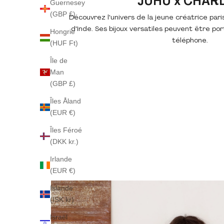
JUHU x CHAR
Guernesey
(GBP £)
Découvrez l'univers de la jeune créatrice paris
d'Inde. Ses bijoux versatiles peuvent être po
Hongrie
téléphone.
(HUF Ft)
Île de
Man
(GBP £)
Îles Åland
(EUR €)
Îles Féroé
(DKK kr.)
Irlande
(EUR €)
Islande
(ISK kr)
Israël