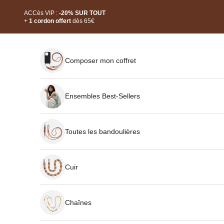
Passer au contenu
Read
ACCès VIP :
-20% SUR TOUT
the
+
1 cordon offert
dès 65€
Privacy
Policy
Composer mon coffret
Ensembles Best-Sellers
Toutes les bandoulières
Cuir
Chaînes