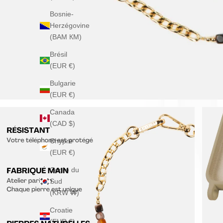
Bosnie-
Herzégovine
(BAM КМ)
Brésil
(EUR €)
Bulgarie
(EUR €)
Canada
(CAD $)
Chypre
(EUR €)
Corée du
Sud
(KRW ₩)
Croatie
(EUR €)