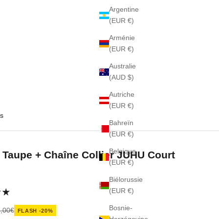
Argentine
(EUR €)
Arménie
(EUR €)
Australie
(AUD $)
Autriche
(EUR €)
s
Bahreïn
(EUR €)
Belgique
Taupe + Chaîne Collier JUHU Court
(EUR €)
Biélorussie
(EUR €)
Bosnie-
nte
x normal
,00€
FLASH -20%