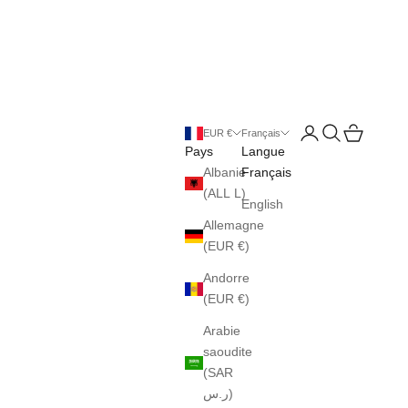
Ouvrir le compte uti
Ouvrir la reche
Voir le pani
EUR €
Français
Pays
Langue
Albanie
Français
(ALL L)
English
Allemagne
(EUR €)
Andorre
(EUR €)
Arabie
saoudite
(SAR
ر.س)