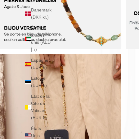
Danemark
(DKK kr.)
Émirats
arabes
unis (AED
د.إ)
Espagne
(EUR €)
Estonie
(EUR €)
État de la
Cité du
Vatican
(EUR €)
États-
Unis