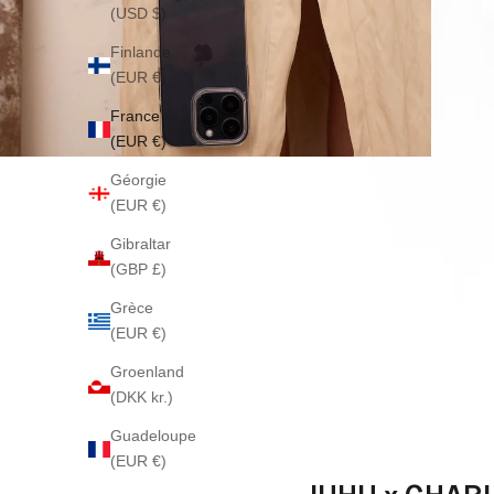
(USD $)
Finlande
(EUR €)
France
(EUR €)
Géorgie
(EUR €)
Gibraltar
(GBP £)
Grèce
(EUR €)
Groenland
(DKK kr.)
Guadeloupe
(EUR €)