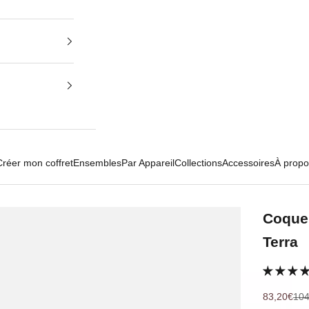
Créer mon coffret
Ensembles
Par Appareil
Collections
Accessoires
À propo
Coque 
Terra
Prix de ve
Pri
83,20€
104