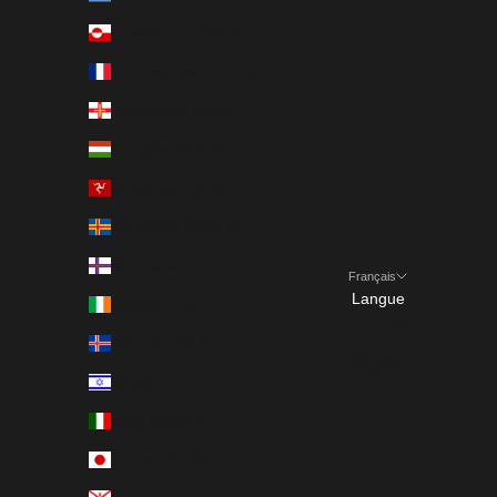
Groenland (DKK kr.)
Guadeloupe (EUR €)
Guernesey (GBP £)
Hongrie (HUF Ft)
Île de Man (GBP £)
Îles Åland (EUR €)
Îles Féroé (DKK kr.)
Français
Langue
Irlande (EUR €)
Français
Islande (ISK kr)
English
Israël (ILS ₪)
Italie (EUR €)
Japon (JPY ¥)