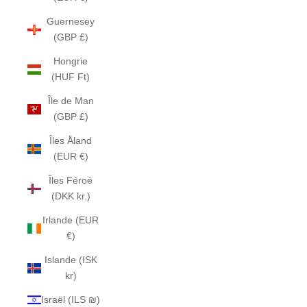
Guernesey
(GBP £)
Hongrie
(HUF Ft)
Île de Man
(GBP £)
Îles Åland
(EUR €)
Îles Féroé
(DKK kr.)
Irlande (EUR
€)
Islande (ISK
kr)
Israël (ILS ₪)