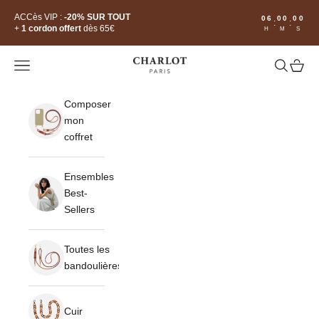
Passer au contenu
Read
ACCès VIP :
-20% SUR TOUT
06
00
00
:
:
the
+
1 cordon offert
dès 65€
H
M
S
Privacy
Policy
CHARLOT · Paris
Ouvrir la navigation
Ouvrir la 
Voir le
Composer
mon
coffret
Ensembles
Best-
Sellers
Toutes les
bandoulières
Cuir