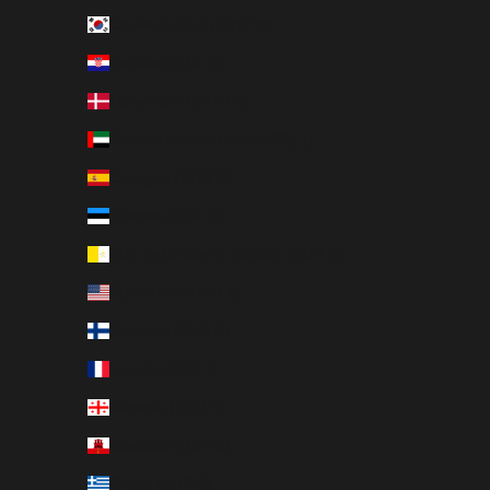
Corée du Sud (KRW ₩)
Croatie (EUR €)
Danemark (DKK kr.)
Émirats arabes unis (AED د.إ)
Espagne (EUR €)
Estonie (EUR €)
État de la Cité du Vatican (EUR €)
États-Unis (USD $)
Finlande (EUR €)
France (EUR €)
Géorgie (EUR €)
Gibraltar (GBP £)
Grèce (EUR €)