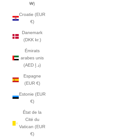
₩)
Croatie (EUR
€)
Danemark
(DKK kr.)
Émirats
arabes unis
(AED د.إ)
Espagne
(EUR €)
Estonie (EUR
€)
État de la
Cité du
Vatican (EUR
€)