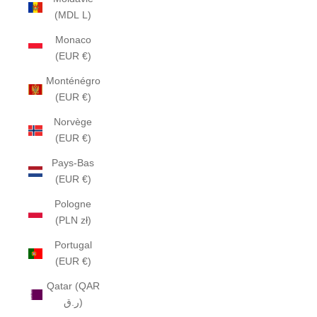
(MDL L)
Monaco
(EUR €)
Monténégro
(EUR €)
Norvège
(EUR €)
Pays-Bas
(EUR €)
Pologne
(PLN zł)
Portugal
(EUR €)
Qatar (QAR
ر.ق)