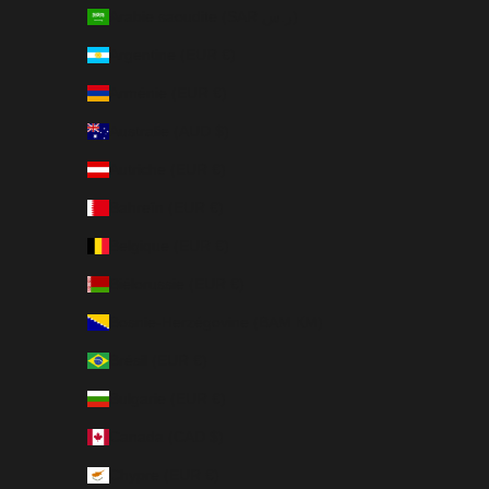
Arabie saoudite (SAR ر.س)
Argentine (EUR €)
Arménie (EUR €)
Australie (AUD $)
Autriche (EUR €)
Bahreïn (EUR €)
Belgique (EUR €)
Biélorussie (EUR €)
Bosnie-Herzégovine (BAM КМ)
Brésil (EUR €)
Bulgarie (EUR €)
Canada (CAD $)
Chypre (EUR €)