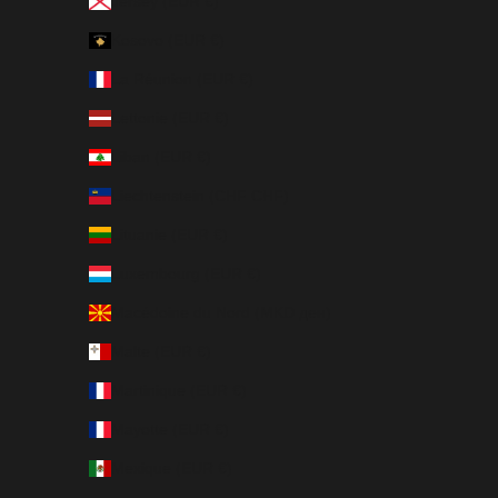
Jersey (EUR €)
Kosovo (EUR €)
La Réunion (EUR €)
Lettonie (EUR €)
Liban (EUR €)
Liechtenstein (CHF CHF)
Lituanie (EUR €)
Luxembourg (EUR €)
Macédoine du Nord (MKD ден)
Malte (EUR €)
Martinique (EUR €)
Mayotte (EUR €)
Mexique (EUR €)