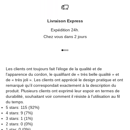
Livraison Express
Expédition 24h.
Chez vous dans 2 jours
Aller à l'élément 1
Aller à l'élément 2
Aller à l'élément 3
Aller à l'élément 4
Les clients ont toujours fait l'éloge de la qualité et de
l'apparence du cordon, le qualifiant de « très belle qualité » et
de « très joli ». Les clients ont apprécié le design pratique et ont
remarqué qu'il correspondait exactement à la description du
produit. Plusieurs clients ont exprimé leur espoir en termes de
durabilité, souhaitant voir comment il résiste à l'utilisation au fil
du temps.
5 stars: 115 (92%)
4 stars: 9 (7%)
3 stars: 1 (1%)
2 stars: 0 (0%)
1 star: 0 (0%)