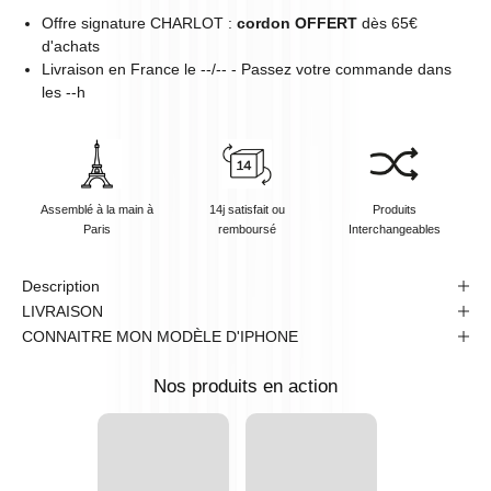
Offre signature CHARLOT :
cordon OFFERT
dès 65€
d'achats
Livraison en
France
le
--/--
- Passez votre commande dans
les
--
h
Assemblé à la main à
14j satisfait ou
Produits
Paris
remboursé
Interchangeables
Description
LIVRAISON
CONNAITRE MON MODÈLE D'IPHONE
Nos produits en action