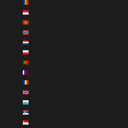
Moldavie (MDL L)
Monaco (EUR €)
Monténégro (EUR €)
Norvège (EUR €)
Pays-Bas (EUR €)
Pologne (PLN zł)
Portugal (EUR €)
Qatar (QAR ر.ق)
Roumanie (RON Lei)
Royaume-Uni (GBP £)
Saint-Marin (EUR €)
Serbie (RSD РСД)
Singapour (SGD $)