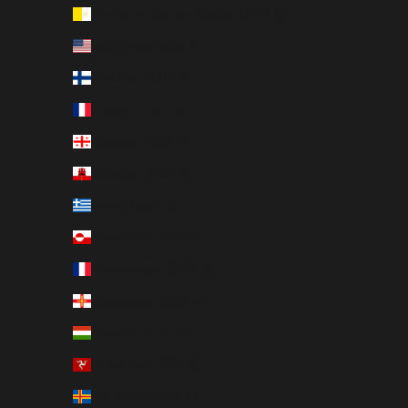
État de la Cité du Vatican (EUR €)
États-Unis (USD $)
Finlande (EUR €)
France (EUR €)
Géorgie (EUR €)
Gibraltar (GBP £)
Grèce (EUR €)
Groenland (DKK kr.)
Guadeloupe (EUR €)
Guernesey (GBP £)
Hongrie (HUF Ft)
Île de Man (GBP £)
Îles Åland (EUR €)