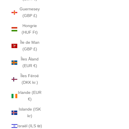
Guernesey
(GBP £)
Hongrie
(HUF Ft)
Île de Man
(GBP £)
Îles Åland
(EUR €)
Îles Féroé
(DKK kr.)
Irlande (EUR
€)
Islande (ISK
kr)
Israël (ILS ₪)