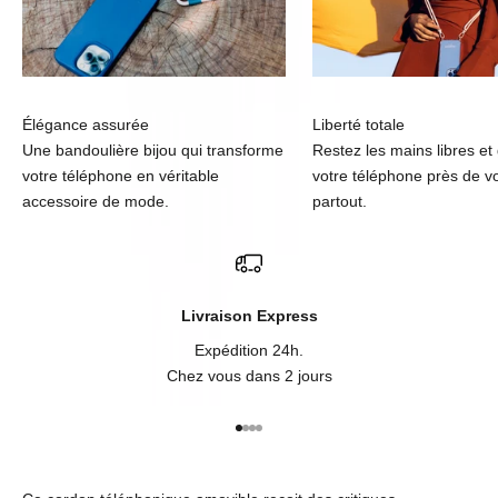
Élégance assurée
Liberté totale
Une bandoulière bijou qui transforme
Restez les mains libres et
votre téléphone en véritable
votre téléphone près de v
accessoire de mode.
partout.
Livraison Express
Expédition 24h.
Chez vous dans 2 jours
Aller à l'élément 1
Aller à l'élément 2
Aller à l'élément 3
Aller à l'élément 4