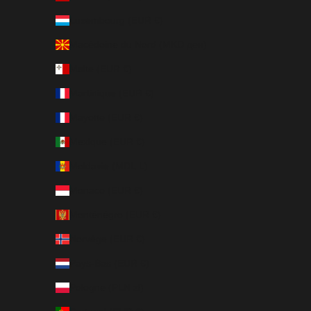
Luxembourg (EUR €)
Macédoine du Nord (MKD ден)
Malte (EUR €)
Martinique (EUR €)
Mayotte (EUR €)
Mexique (EUR €)
Moldavie (MDL L)
Monaco (EUR €)
Monténégro (EUR €)
Norvège (EUR €)
Pays-Bas (EUR €)
Pologne (PLN zł)