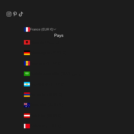
France (EUR €)
Pays
Albanie (ALL L)
Allemagne (EUR €)
Andorre (EUR €)
Arabie saoudite (SAR ر.س)
Argentine (EUR €)
Arménie (EUR €)
Australie (AUD $)
Autriche (EUR €)
Bahreïn (EUR €)