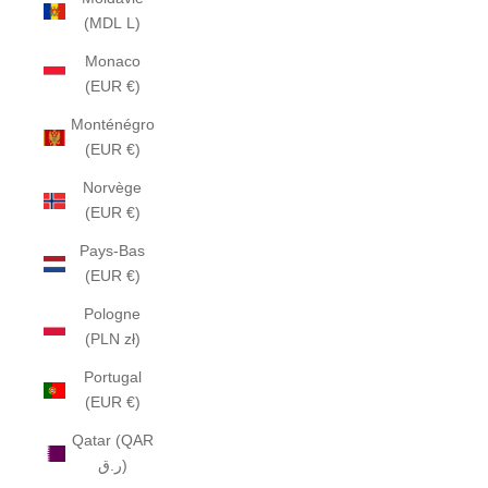
(MDL L)
Monaco
(EUR €)
Monténégro
(EUR €)
Norvège
(EUR €)
Pays-Bas
(EUR €)
Pologne
(PLN zł)
Portugal
(EUR €)
Qatar (QAR
ر.ق)