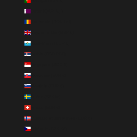
Portugal (EUR €)
Qatar (QAR ر.ق)
Roumanie (RON Lei)
Royaume-Uni (GBP £)
Saint-Marin (EUR €)
Serbie (RSD РСД)
Singapour (SGD $)
Slovaquie (EUR €)
Slovénie (EUR €)
Suède (SEK kr)
Suisse (EUR €)
Svalbard et Jan Mayen (EUR €)
Tchéquie (CZK Kč)