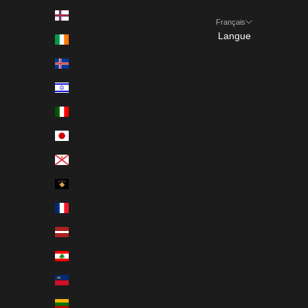
Îles Féroé (DKK kr.)
Français
Langue
Irlande (EUR €)
Français
Islande (ISK kr)
English
Israël (ILS ₪)
Italie (EUR €)
Japon (JPY ¥)
Jersey (EUR €)
Kosovo (EUR €)
La Réunion (EUR €)
Lettonie (EUR €)
Liban (EUR €)
Liechtenstein (CHF CHF)
Lituanie (EUR €)