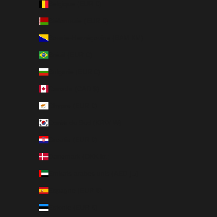
Belgique (EUR €)
Biélorussie (EUR €)
Bosnie-Herzégovine (BAM КМ)
Brésil (EUR €)
Bulgarie (EUR €)
Canada (CAD $)
Chypre (EUR €)
Corée du Sud (KRW ₩)
Croatie (EUR €)
Danemark (DKK kr.)
Émirats arabes unis (AED د.إ)
Espagne (EUR €)
Estonie (EUR €)