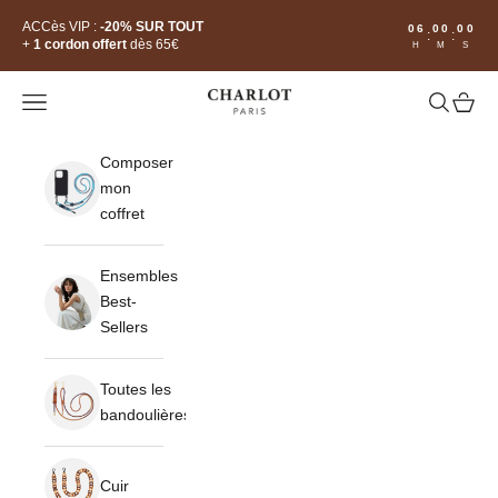
Passer au contenu
Read
ACCès VIP :
-20% SUR TOUT
06
00
00
:
:
the
+
1 cordon offert
dès 65€
H
M
S
Privacy
Policy
CHARLOT · Paris
Ouvrir la navigation
Ouvrir la 
Voir le
Composer
mon
coffret
Ensembles
Best-
Sellers
Toutes les
bandoulières
Cuir