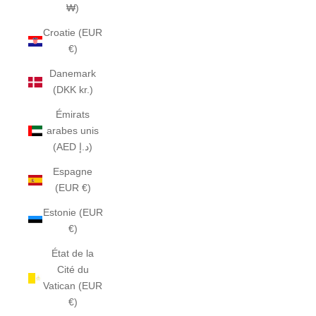
₩)
Croatie (EUR
€)
Danemark
(DKK kr.)
Émirats
arabes unis
(AED د.إ)
Espagne
(EUR €)
Estonie (EUR
€)
État de la
Cité du
Vatican (EUR
€)