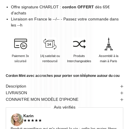
Offre signature CHARLOT :
cordon OFFERT
dès 65€
d'achats
Livraison en
France
le
--/--
- Passez votre commande dans
les
--
h
Paiement 3x
14j satisfait ou
Produits
Assemblé à la
sécurisé
remboursé
Interchangeables
main à Paris
Cordon Mint avec accroches pour porter son téléphone autour du cou
Description
LIVRAISON
CONNAITRE MON MODÈLE D'IPHONE
Avis vérifiés
Karin
★
★
★
★
★
Produit magnifique qui m'a changé la vie : enfin les mains libres