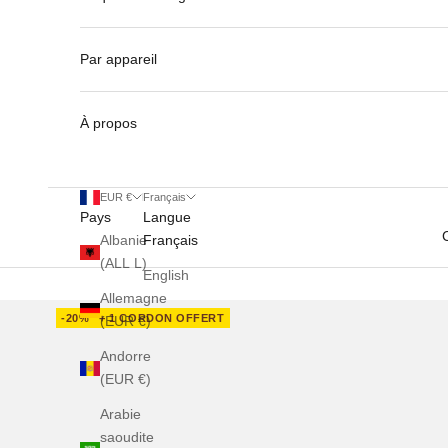
Par appareil
À propos
EUR €
Français
Pays
Langue
Albanie
Français
(ALL L)
English
Allemagne
-20%
+ 1 CORDON OFFERT
(EUR €)
Andorre
(EUR €)
Arabie
saoudite