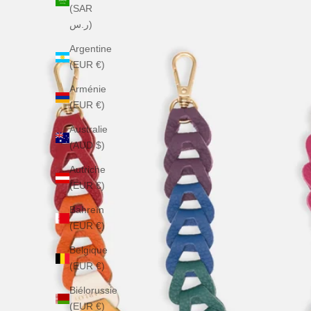
(SAR
ر.س)
Argentine
(EUR €)
Arménie
(EUR €)
Australie
(AUD $)
Autriche
(EUR €)
Bahreïn
(EUR €)
Belgique
(EUR €)
Biélorussie
(EUR €)