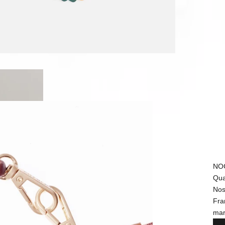
NO
Qua
Nos
Fra
mar