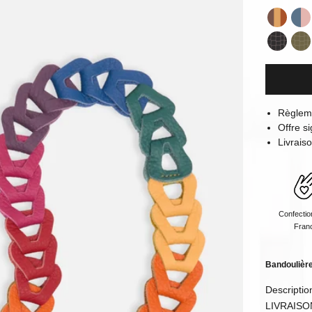
Cannell
Be
Reptile 
Re
Règlem
Offre 
Livrais
Confectio
Fran
Bandoulière
Descriptio
LIVRAISO