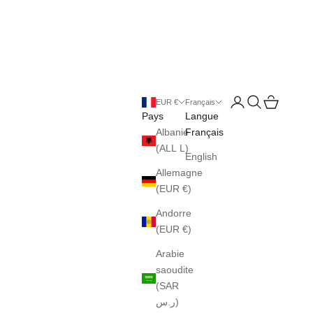
Ouvrir le compte uti
Ouvrir la reche
Voir le pani
EUR €
Français
Pays
Langue
Albanie
Français
(ALL L)
English
Allemagne
(EUR €)
Andorre
(EUR €)
Arabie
saoudite
(SAR
ر.س)