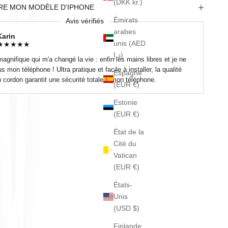
(DKK kr.)
RE MON MODÈLE D'IPHONE
Émirats
Avis vérifiés
arabes
Karin
unis (AED
★
★
★
★
★
د.إ)
magnifique qui m'a changé la vie : enfin les mains libres et je ne
s mon téléphone ! Ultra pratique et facile à installer, la qualité
Espagne
u cordon garantit une sécurité totale à mon téléphone.
(EUR €)
Estonie
(EUR €)
État de la
Cité du
Vatican
(EUR €)
États-
Unis
(USD $)
Finlande