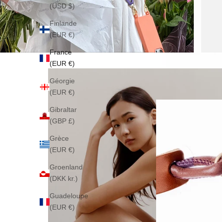
(USD $)
Finlande
(EUR €)
France
(EUR €)
Géorgie
(EUR €)
Gibraltar
(GBP £)
Grèce
(EUR €)
Groenland
(DKK kr.)
Guadeloupe
(EUR €)