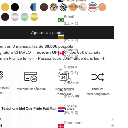
Herzégovine
(BAM КМ)
e
rry
Beurre
Noir
Écru
Mykonos
Léopard Foncé
Léopard
Zèbre
Camel
Cappuccino
Pride
Burning Sand
Brésil
- Noir
ptile - Sauge
Aubergine
Chrome
Vert
Or
(EUR €)
Ajouter au panier
Bulgarie
(EUR €)
ent en 3 mensualités de
30,00€
possible
Canada
signature CHARLOT :
cordon OFFERT
dès 65€ d'achats
(CAD $)
on en
France
le
--/--
- Passez votre commande dans les
--
h
Chypre
(EUR €)
Corée du
n main
Paiement 3x sécurisé
14j satisfait ou
Produits
Sud
ce
remboursé
Interchangeables
(KRW ₩)
Croatie
 Téléphone Mel Cuir Pride Fait Main en France
(EUR €)
n
Danemark
N