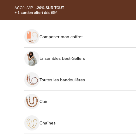
Passer au contenu
Read
ACCès VIP :
-20% SUR TOUT
the
+
1 cordon offert
dès 65€
Privacy
Policy
Composer mon coffret
Ensembles Best-Sellers
Toutes les bandoulières
Cuir
Chaînes