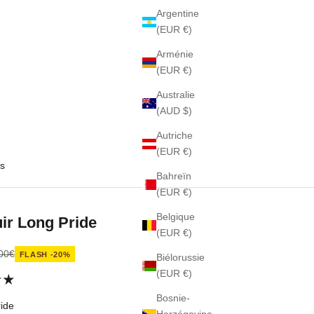
Argentine
(EUR €)
Arménie
(EUR €)
Australie
(AUD $)
Autriche
(EUR €)
s
Bahreïn
(EUR €)
Belgique
ir Long Pride
(EUR €)
nte
x normal
00€
FLASH -20%
Biélorussie
(EUR €)
Bosnie-
ide