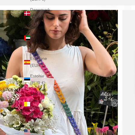
Danemark
(DKK kr.)
Émirats
arabes
unis (AED
د.إ)
Espagne
(EUR €)
Estonie
(EUR €)
État de la
Cité du
Vatican
(EUR €)
États-
Unis