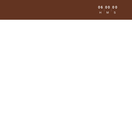
06
00
00
:
:
H
M
S