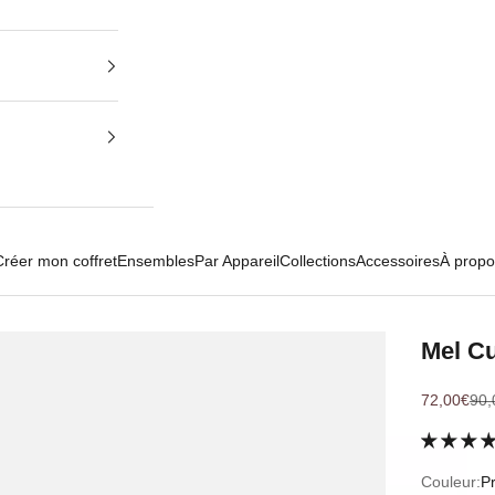
Créer mon coffret
Ensembles
Par Appareil
Collections
Accessoires
À propo
Mel Cu
Prix de ve
Pri
72,00€
90,
Couleur:
Pr