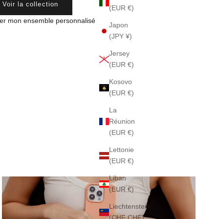
Voir la collection
(EUR €)
er mon ensemble personnalisé
Japon
(JPY ¥)
Jersey
(EUR €)
Kosovo
(EUR €)
La
Réunion
(EUR €)
Lettonie
(EUR €)
Liban
(EUR €)
Liechtenstein
(CHF CHF)