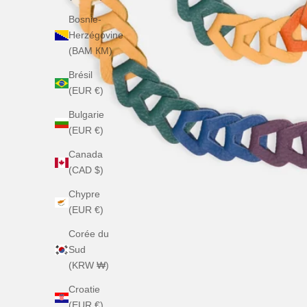
Bosnie-
Herzégovine
(BAM КМ)
Brésil
(EUR €)
Bulgarie
(EUR €)
Canada
(CAD $)
Chypre
(EUR €)
Corée du
Sud
(KRW ₩)
Croatie
(EUR €)