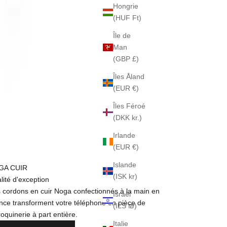
Hongrie
(HUF Ft)
Île de
Man
(GBP £)
Îles Åland
(EUR €)
Îles Féroé
(DKK kr.)
Irlande
(EUR €)
Islande
GA CUIR
(ISK kr)
lité d'exception
 cordons en cuir Noga confectionnés à la main en
Israël
nce transforment votre téléphone en pièce de
(ILS ₪)
oquinerie à part entière.
Italie