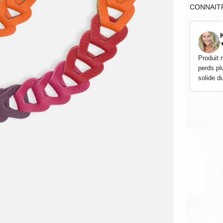
CONNAIT
Produit 
perds plu
solide d